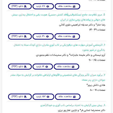
مشاهده مقاله
128 بازدید
دانلود (PDF)
5. مرور نظام مند جامع ایسکشوالیتی(فاقد کشش جنسی)، هویت یابی و اختلال پنداری: بینش
های جهانی و پیامدهای بومی سازی در ایران
رضا خنار* و دکتر صدیقه ابراهیمی علوی کلائی
صفحات 49 - 64
مشاهده مقاله
140 بازدید
دانلود (PDF)
6. اثربخشي آموزش مهارت های دیالوژیکی بر تاب آوري مادران داراي کودک مبتلا به اختلال
يادگيري در شهر بجنورد
آرزو نیستانی و دکتر ملیحه عابدزاده* و دکتر سحرسادات نظم بجنوردی
صفحات 65 - 70
مشاهده مقاله
119 بازدید
دانلود (PDF)
7. برآورد میزان تأثیر ویژگی های شخصیتی و الگوهای ارتباطی خانواده بر گرایش به مواد مخدر
جوانان دارای پدر معتاد
هادی دانش پرور*
صفحات 71 - 80
مشاهده مقاله
153 بازدید
دانلود (PDF)
8. پیش بینی گرایش به اعتیاد براساس تاب آوری و خودکارآمدی
دکتر محمدرضا تمنایی فر* و نازنین غفارپور برزی