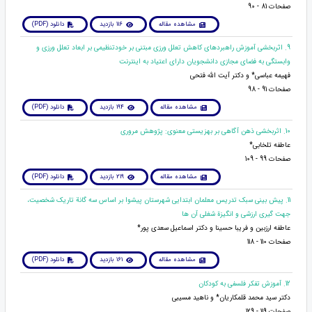
صفحات 81 - 90
مشاهده مقاله
116 بازدید
دانلود (PDF)
9. اثربخشی آموزش راهبردهای کاهش تعلل ورزی مبتنی بر خودتنظیمی بر ابعاد تعلل ورزی و
وابستگی به فضای مجازی دانشجویان دارای اعتیاد به اینترنت
فهیمه عباسی* و دکتر آیت الله فتحی
صفحات 91 - 98
مشاهده مقاله
194 بازدید
دانلود (PDF)
10. اثربخشی ذهن آگاهی بر بهزیستی معنوی: پژوهش مروری
عاطفه تلخابی*
صفحات 99 - 109
مشاهده مقاله
219 بازدید
دانلود (PDF)
11. پیش بینی سبک تدریس معلمان ابتدایی شهرستان پیشوا بر اساس سه گانة تاریک شخصیت،
جهت گیری ارزشی و انگیزة شغلی آن ها
عاطفه ارزبین و فریبا حسینا و دکتر اسماعیل سعدی پور*
صفحات 110 - 118
مشاهده مقاله
161 بازدید
دانلود (PDF)
12. آموزش تفکر فلسفی به کودکان
دکتر سید محمد قلمکاریان* و ناهید مسیبی
صفحات 119 - 129