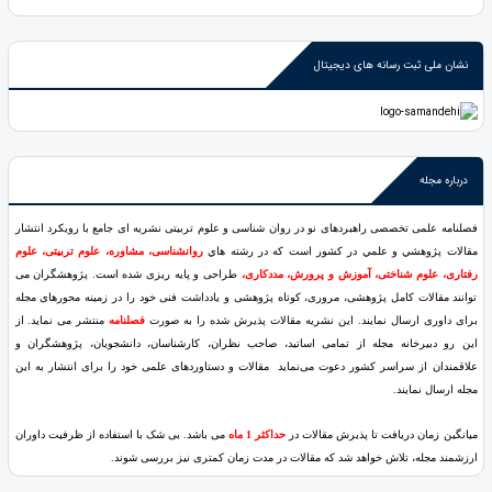
نشان ملی ثبت رسانه های دیجیتال
درباره مجله
فصلنامه علمی تخصصی راهبردهای نو در روان شناسی و علوم تربیتی نشريه ای جامع با رویکرد انتشار
مقالات پژوهشي و علمي در کشور است که در رشته هاي
روانشناسی، مشاوره، علوم تربیتی، علوم
رفتاری، علوم شناختی، آموزش و پرورش، مددکاری،
طراحی و پایه ریزی شده است. پژوهشگران می
توانند مقالات کامل پژوهشی، مروری، کوتاه پژوهشی و یادداشت فنی خود را در زمینه محورهای مجله
برای داوری ارسال نمایند. اين نشريه مقالات پذیرش شده را به صورت
فصلنامه
منتشر می نماید. از
این رو دبیرخانه مجله از تمامی اساتید، صاحب نظران، کارشناسان، دانشجویان، پژوهشگران و
علاقمندان از سراسر کشور دعوت می‌نماید مقالات و دستاوردهای علمی خود را برای انتشار به این
مجله ارسال نمایند.
میانگین زمان دریافت تا پذیرش مقالات در
حداکثر 1 ماه
می باشد. بی شک با استفاده از ظرفیت داوران
ارزشمند مجله، تلاش خواهد شد که مقالات در مدت زمان کمتری نیز بررسی شوند.