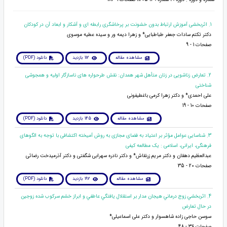
1. اثربخشی آموزش ارتباط بدون خشونت بر پرخاشگری رابطه ای و آشکار و ابعاد آن در کودکان
دکتر تکتم سادات جعفر طباطبایی* و زهرا دیمه ور و سیده عطیه موسوی
صفحات 1 - 9
مشاهده مقاله
112 بازدید
دانلود (PDF)
2. تعارض زناشویی در زنان متأهل شهر همدان: نقش طرحواره های ناسازگار اولیه و همجوشی
شناختی
علی احمدی* و دکتر زهرا کرمی باغطیفونی
صفحات 10 - 19
مشاهده مقاله
145 بازدید
دانلود (PDF)
3. شناسایی عوامل مؤثر بر اعتیاد به فضای مجازی به روش آمیخته اکتشافی با توجه به الگوهای
فرهنگی، ایرانی، اسلامی : یک مطالعه کیفی
عبدالعظیم دهقان و دکتر مریم زرنقاش* و دکتر نادره سهرابی شگفتی و دکتر آذرمیدخت رضائی
صفحات 20 - 35
مشاهده مقاله
192 بازدید
دانلود (PDF)
4. اثربخشي زوج درماني هیجان مدار بر استقلال يافتگي عاطفي و ابراز خشم سرکوب شده زوجین
در حال تعارض
سوسن حاجی زاده شاهسوار و دکتر علی اسماعیلی*
صفحات 36 - 48