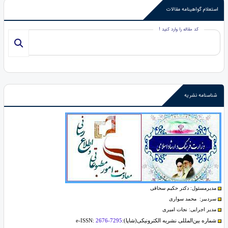
استعلام گواهینامه مقالات
کد مقاله را وارد کنید !
شناسنامه نشریه
مدیرمسئول: دکتر حکیم سحاقی
سردبیر: محمد سواری
مدیر اجرایی: نجات امیری
شماره بین‌المللی نشریه الکترونیکی(شاپا):
2676-7295
e-ISSN: