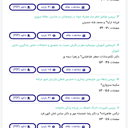
مشاهده مقاله
141 بازدید
دانلود (PDF)
13. بررسی عوامل خطر ساز مصرف مواد در نوجوانان در مدارس: مقاله مروری
فرزانه ارثیا* و محمد شاه حسینی
صفحات 130 - 144
مشاهده مقاله
177 بازدید
دانلود (PDF)
14. اثربخشی آموزش دونیمکره مغز بر نگرش نسبت به تحصیل و اختلالات خاص یادگیری دانش
آموزان
دکتر تکتم سادات جعفر طباطبایی* و زهرا دیمه ور
صفحات 145 - 154
مشاهده مقاله
105 بازدید
دانلود (PDF)
15. بررسی رابطه بین خویشتن پنداری با استرس شغلی بازاریان شهر مراغه
سکینه سبزواری*
صفحات 155 - 164
مشاهده مقاله
141 بازدید
دانلود (PDF)
16. بررسی تغییرات ادراک انصاف در چرخه زندگی خانواده
نرگس طاهرزاده* و دکتر رضا خجسته مهر و دکتر عباس امان الهی فرد
صفحات 165 - 173
مشاهده مقاله
115 بازدید
دانلود (PDF)