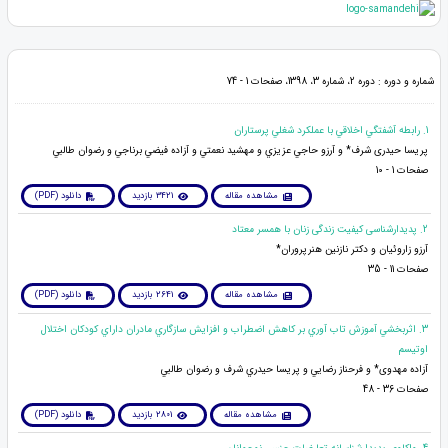
شماره و دوره : دوره 2، شماره 3، 1398، صفحات 1 - 74
1. رابطه آشفتگي اخلاقي با عملكرد شغلي پرستاران
پریسا حیدری شرف* و آرزو حاجي عزيزي و مهشيد نعمتي و آزاده فيضي برناجي و رضوان طالبي
صفحات 1 - 10
مشاهده مقاله
3421 بازدید
دانلود (PDF)
2. پدیدارشناسی کیفیت زندگی زنان با همسر معتاد
آرزو زاروئیان و دکتر نازنین هنرپروران*
صفحات 11 - 35
مشاهده مقاله
2641 بازدید
دانلود (PDF)
3. اثربخشي آموزش تاب آوري بر كاهش اضطراب و افزايش سازگاري مادران داراي كودكان اختلال
اوتيسم
آزاده مهدوی* و فرحناز رضايي و پريسا حيدري شرف و رضوان طالبي
صفحات 36 - 48
مشاهده مقاله
2801 بازدید
دانلود (PDF)