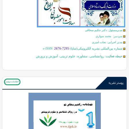
مدیرمسئول: دکتر حکیم سحاقی
سردبیر: محمد سواری
مدیر اجرایی: نجات امیری
شماره بین‌المللی نشریه الکترونیکی(شاپا):
2676-7295
e-ISSN:
حیطه فعالیت: روانشناسی، مشاوره، علوم تربیتی، آموزش و پرورش
اطلاعات بیشتر
پوستر نشریه