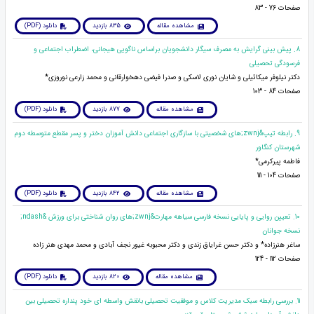
صفحات 76 - 83
مشاهده مقاله
835 بازدید
دانلود (PDF)
8. پیش بینی گرایش به مصرف سیگار دانشجویان براساس ناگویی هیجانی، اضطراب اجتماعی و
فرسودگی تحصیلی
دکتر نیلوفر میکائیلی و شایان نوری لاسکی و صدرا فیضی دهخوارقانی و محمد زارعی نوروزی*
صفحات 84 - 103
مشاهده مقاله
877 بازدید
دانلود (PDF)
9. رابطه تیپ&zwnj;های شخصیتی با سازگاری اجتماعی دانش آموزان دختر و پسر مقطع متوسطه دوم
شهرستان کنگاور
فاطمه پیرکرمی*
صفحات 104 - 111
مشاهده مقاله
842 بازدید
دانلود (PDF)
10. تعیین روایی و پایایی نسخه فارسی سیاهه مهارت&zwnj;های روان شناختی برای ورزش &ndash;
نسخه جوانان
ساغر هنرزاده* و دکتر حسن غرایاق زندی و دکتر محبوبه غیور نجف آبادی و محمد مهدی هنر زاده
صفحات 112 - 124
مشاهده مقاله
820 بازدید
دانلود (PDF)
11. بررسی رابطه سبک مدیریت کلاس و موفقیت تحصیلی بانقش واسطه ای خود پنداره تحصیلی بین