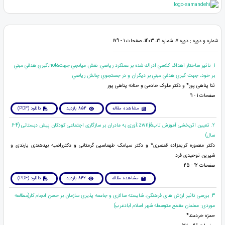
شماره و دوره : دوره 7، شماره 21، 1403، صفحات 1 - 179
1. تاثير ساختار اهداف كلاسي ادراك شده بر عملكرد رياضي: نقش ميانجي جهت&not;گيري هدفي مبني
بر خود، جهت گيري هدفي مبني بر ديگران و در جستجوي چالش رياضي
ثنا پناهی پور* و دکتر ملوک خادمی و حنانه پناهی پور
صفحات 1 - 11
مشاهده مقاله
854 بازدید
دانلود (PDF)
2. تعیین اثربخشی آموزش تاب&zwnj;آوری به مادران بر سازگاری اجتماعی کودکان پیش دبستانی (4-6
سال)
دکتر منصوره کریمزاده قمصری* و دکتر سیامک طهماسبی گرمتانی و دکترراضیه بیدهندی یارندی و
شیرین توحیدی فرد
صفحات 12 - 25
مشاهده مقاله
842 بازدید
دانلود (PDF)
3. بررسی تاثیر ارزش های فرهنگی، شایسته سالاری و جامعه پذیری سازمان بر حسن انجام کار(مطالعه
موردی: معلمان مقطع متوسطه شهر اسلام آبادغرب)
حمزه خردمند*