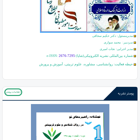
مدیرمسئول: دکتر حکیم سحاقی
سردبیر: محمد سواری
مدیر اجرایی: نجات امیری
شماره بین‌المللی نشریه الکترونیکی(شاپا):
2676-7295
e-ISSN:
حیطه فعالیت: روانشناسی، مشاوره، علوم تربیتی، آموزش و پرورش
اطلاعات بیشتر
پوستر نشریه