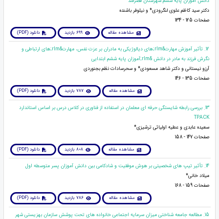
دانش آموزان پایه ششم شهرستان قصرقند
دکتر سید کاظم علوی لنگرودی* و نیلوفر باشنده
صفحات 125 - 134
مشاهده مقاله
699 بازدید
دانلود (PDF)
12. تأثیر آموزش مهارت&rlm;های دیالوژیکی به مادران بر عزت نفس، مهارت&rlm;های ارتباطی و
نگرش فرزند به مادر در دانش &rlm;آموزان پایه ششم ابتدایی
آرزو نیستانی و دکتر شاهد مسعودی* و سحرسادات نظم بجنوردی
صفحات 135 - 146
مشاهده مقاله
787 بازدید
دانلود (PDF)
13. بررسی رابطه شایستگی حرفه ای معلمان در استفاده از فناوری در کلاس درس بر اساس استاندارد
TPACK
سعیده عابدی و عطیه اولیائی ترشیزی*
صفحات 147 - 158
مشاهده مقاله
808 بازدید
دانلود (PDF)
14. تأثیر تیپ های شخصیتی بر هوش موفقیت و شادکامی بین دانش آموزان پسر متوسطه اول
میلاد خانی*
صفحات 159 - 168
مشاهده مقاله
786 بازدید
دانلود (PDF)
15. مطالعه جامعه شناختی میزان سرمایه اجتماعی خانواده های تحت پوشش سازمان بهزیستی شهر