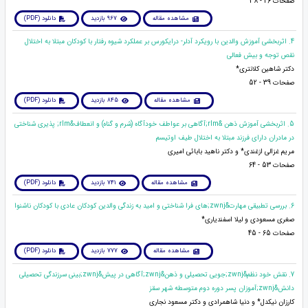
صفحات 26 - 38
مشاهده مقاله
967 بازدید
دانلود (PDF)
4. اثربخشی آموزش والدین با رویکرد آدلر- درایکورس بر عملکرد شیوه رفتار با کودکان مبتلا به اختلال
نقص توجه و بیش فعالی
دکتر شاهین کلانتری*
صفحات 39 - 52
مشاهده مقاله
845 بازدید
دانلود (PDF)
5. اثربخشی آموزش ذهن &rlm;آگاهی بر عواطف خودآگاه (شرم و گناه) و انعطاف&rlm; پذیری شناختی
در مادران دارای فرزند مبتلا به اختلال طیف اوتیسم
مریم غزالی ازغندی* و دکتر ناهید بابائی امیری
صفحات 53 - 64
مشاهده مقاله
741 بازدید
دانلود (PDF)
6. بررسی تطبیقی مهارت&zwnj;های فرا شناختی و امید به زندگی والدین کودکان عادی با کودکان ناشنوا
صغری مسعودی و لیلا اسفندیاری*
صفحات 65 - 45
مشاهده مقاله
777 بازدید
دانلود (PDF)
7. نقش خود نظم&zwnj;جویی تحصیلی و ذهن&zwnj;آگاهی در پیش&zwnj;بینی سرزندگی تحصیلی
دانش&zwnj;آموزان پسر دوره دوم متوسطه شهر سقز
کارزان نیکدل* و دنیا شاهمرادی و دکتر مسعود نجاری