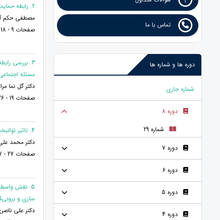
2. رابطه حمایت اجتماعی درک شده و خودکارآمدی عمومی در افراد دارای علائم اختلال بد شکلی بدنی
مصطفی حکم آبا
تماس با ما
صفحات 9 - 18
3. بررسی راب
دوره ها و شماره ها
مسئله اجتماعی
دکتر گل نما مرا
شماره جاری
صفحات 19 - 26
دوره 8
شماره 29
4. تاثیر توانبخشی شناختی بر عملکرد شناختی (توجه و حافظه) در سالمندان
دکتر محمد علی
دوره 7
صفحات 27 - 37
دوره 6
دوره 5
سازی و برونی&zwnj;سازی نوجوانا
دکتر علی ناصری
دوره 4