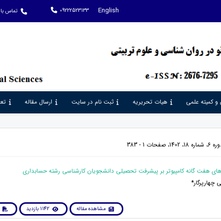
English
09222523133
تماس با 
 و کمیته علمی
هیات تحریریه
ثبت نام در سایت
ارسال مقاله
تعر
حات 1 - 383
 چهارپرگار*
مشاهده مقاله
1142 بازدید