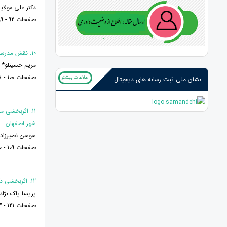
دکتر علی مولای
صفحات 92 - 99
10. نقش مدرسه و خانواده درآموزش کارآفرینی
مریم حسینلو* و
صفحات 100 - 108
اطلاعات بیشتر
نشان ملی ثبت رسانه های دیجیتال
شهر اصفهان
سوسن نصیرزاده
صفحات 109 - 120
12. اثربخشی ذهن آگاهی مبتنی بریوگا برشادکامی و بهزیستی ذهنی مادران غیرشاغل شهرگرگان
پریسا پاک نژاد
صفحات 121 - 133