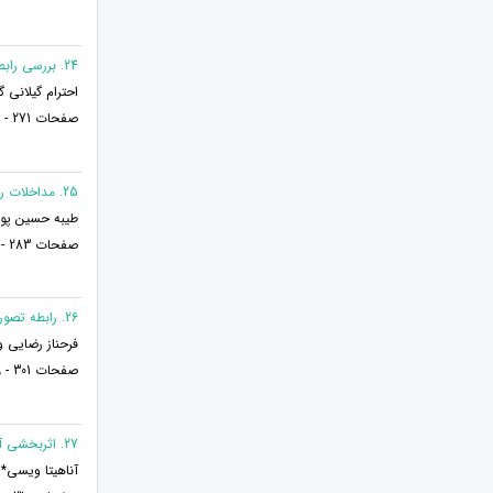
24. بررسی رابطه صفات شخصیت با سلامت روانی و شادکامی در دانش آموزان ناحیه 1 ارومیه
احترام گیلانی 
صفحات 271 - 282
25. مداخلات روانشناختی کاهش اضطراب کرونا در نوجوانان و بزرگسالان در ایران: مرور نظام مند
طیبه حسین پور
صفحات 283 - 299
26. رابطه تصور از خدا و تعالی معنوی با امنیت روانی در جانبازان شهر کرمانشاه
فرحناز رضایی 
صفحات 301 - 309
27. اثربخشی آموزش مثبت نگری بر افسردگی دانش آموزان مبتلا به هموفیلی در شهر زاهدان
آناهیتا ویسی*