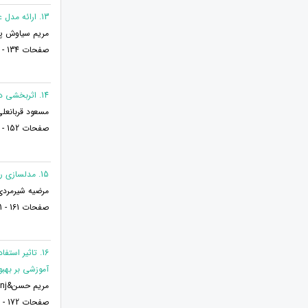
13. ارائه مدل علی عوامل موثر بر تمایل استفاده از یادگیری تحت وب در بین معلمان شهر شیراز
مریم سیاوش پو
صفحات 134 - 151
14. اثربخشی درمان مبتنی بر پذیرش و تعهد بر خرید وسواسی
مسعود قربانعلی
صفحات 152 - 160
15. مدلسازی رابطه بین ابعاد مدیریت دانش، خلاقیت و یادگیری سازمانی از دیدگاه معلمان دوره ابتدایی شهرستان ممسنی
مرضیه شیرمردی
صفحات 161 - 171
آموزشی بر بهبود اختلال املا د
مریم حسن&zwnj;زاده*
صفحات 172 - 179