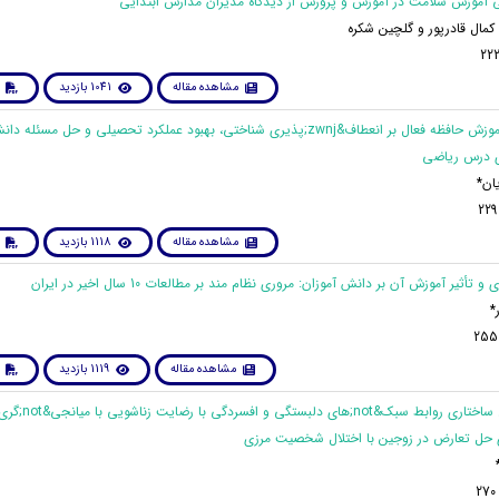
 کمال قادرپور و گلچین شکره
مشاهده مقاله
1041 بازدید
21. اثربخشي آموزش حافظه فعال بر انعطاف&zwnj;پذیری شناختی، بهبود عملكرد تحصيلی و حل مسئ
ری درس رياضی
ان*
مشاهده مقاله
1118 بازدید
*
مشاهده مقاله
1119 بازدید
23. تبیین مدل ساختاری روابط سبک&not;های دلبستگی و افسردگی با رضایت زناشویی با میانجی