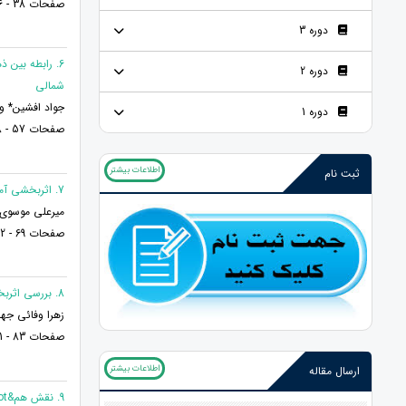
صفحات 38 - 56
دوره 3
6. رابطه بین 
دوره 2
شمالی
جواد افشین* و
دوره 1
صفحات 57 - 68
اطلاعات بیشتر
ثبت نام
7. اثربخشی آموزش تفکر انتقادی بر خودتنظیمی تحصیلی و توانایی حل مسئله دانش&zwnj;آموزان
میرعلی موسوی* 
صفحات 69 - 82
8. بررسی اثربخشی برنامه گروهی واقعیت درمانی بر کاهش اضطراب زنان در دوران بارداری
زهرا وفائی جهان
صفحات 83 - 91
اطلاعات بیشتر
ارسال مقاله
9. نقش هم&not;آمیزی&not;شناختی و اجتناب تجربه&not;ای در پیش&not;بینی اختلال افسردگی