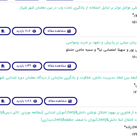
ر*
مشاهده مقاله
1106 بازدید
 پور و سهیلا اعتصامی نیا* و سمیه حاجی حتملو
مشاهده مقاله
1049 بازدید
*
مشاهده مقاله
1068 بازدید
انش&zwnj;آموزان با ضعف حافظه&zwnj;دیداری)