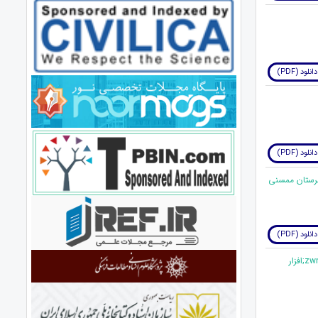
دانلود (PDF)
دانلود (PDF)
دانلود (PDF)
16. تاثیر استفاده از فناوری بر بهبود اختلال نوشتن دانش&zwnj;آموزان ابتدایی (مطالعه موردی: تاثیر درس&zwnj;افزار