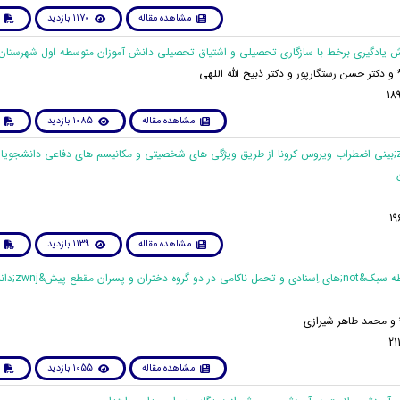
مشاهده مقاله
1170 بازدید
 دکتر حسن رستگارپور و دکتر ذبیح الله اللهی
مشاهده مقاله
1085 بازدید
18. پیش&zwnj;بینی اضطراب ویروس کرونا از طریق ویژگی های شخصیتی و مکانیسم های دفاعی دانشجویا
مشاهده مقاله
1139 بازدید
19. مقایسه رابطه سبک&not
 و محمد طاهر شیرازی
مشاهده مقاله
1055 بازدید