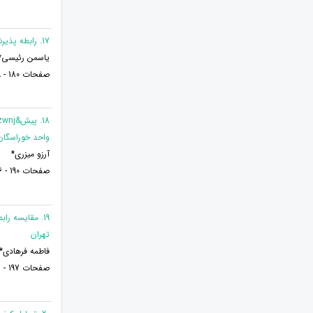
17. رابطه پذیرش یادگیری برخط با سازگاری تحصیلی و اشتیاق تحصیلی دانش آموزان متوسطه اول شهرستان چابهار
یاسمن رئیسی* و
صفحات 180 - 189
واحد خوراسگان
آرزو میزری*
صفحات 190 - 196
تهران
فاطمه فرهادی*
صفحات 197 - 211