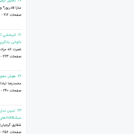
20. تحلیل کیفی آموزش سلامت در آموزش و پرورش از دیدگاه مدیران مدارس ابتدایی
سارا قادرپور* و
صفحات 212 - 222
ناتوانی يادگي
نصرت اله مرادی
صفحات 223 - 229
22. هوش معنوی و تأثیر آموزش آن بر دانش آموزان: مروری نظام مند بر مطالعات 10 سال اخیر در ایران
محمدرضا تبادار
صفحات 240 - 255
سبک&not;های حل تعارض در زوجین با اختلال شخصیت مرزی
شقایق گرجیان*
صفحات 256 - 270