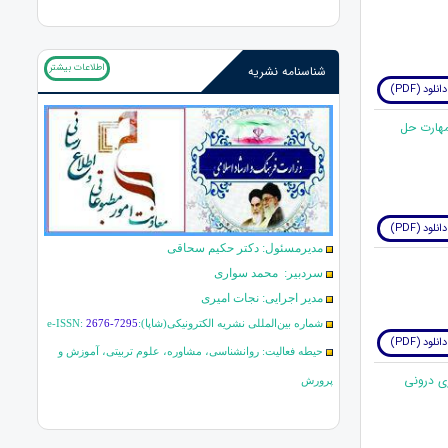
اطلاعات بیشتر
شناسنامه نشریه
دانلود (PDF)
مهارت حل
دانلود (PDF)
مدیرمسئول: دکتر حکیم سحاقی
سردبیر: محمد سواری
مدیر اجرایی: نجات امیری
شماره بین‌المللی نشریه الکترونیکی(شاپا):
2676-7295
e-ISSN:
دانلود (PDF)
حیطه فعالیت: روانشناسی، مشاوره، علوم تربیتی، آموزش و
تاری درونی
پرورش