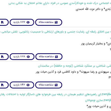
دی* و دکتر عزت الله احمدی
مشاهده مقاله
1177 بازدید
طه بین اخلاق رابطه ای، رضایت جنسی و باورهای ارتباطی با صمیمیت زناشویی: نقش میانجی 
دی* و بختیار کریمیان پور
مشاهده مقاله
1178 بازدید
 سپهوندی و رضا سپهوند* و داود کاظمی فرد و آذین حیات پور
مشاهده مقاله
1146 بازدید
5. نقش واسطه&zwnj;ای راهبردهای تنظیم هیجان در رابطه بین طرحواره های ناسازگار اولیه با اختلالات رف
ن
 و آذین حیات پور*