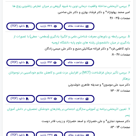
4. بررسی اثربخشی مداخله واقعیت درمانی نوین به شیوه گروهی بر میزان تعارض زناشویی زوج ها
امیر محمد پهلونژاد* و دکتر فرشاد بهاری و دکتر علی صاحبی
صفحات 35 - 46
مشاهده مقاله
1948 بازدید
دانلود (PDF)
5. بررسی رابطه ی باورهای معرفت شناختی علمی و انگیزۀ یادگیری (سطحی - عمقی) با تصورات از
یادگیری در میان دانشجویان رشته های علوم پایه دانشگاه ارومیه
داود کاظمی فرد* و دکتر فرزانه میکائیلی منیع و دکتر علی عیسی زادگان
صفحات 47 - 61
مشاهده مقاله
1993 بازدید
دانلود (PDF)
6. بررسی تأثیر درمان فراشناخت (MCT) بر افزایش عزت نفس و کاهش علایم خودآسیبی در نوجوانان
بزهکار
دکتر سید علی موسوی* و صدیقه طاهری خوشدونی
صفحات 62 - 73
مشاهده مقاله
1923 بازدید
دانلود (PDF)
7. تعیین اثربخشی برنامه ی آموزشی سازگاری اجتماعی بر رفتارهای خودشکن تحصیلی در دانش آموزان
پسر
دکتر مسعود نجاری* و علی خضرنژاد و اسعد خضرنژاد و زینب قادر دوست
صفحات 74 - 83
مشاهده مقاله
2371 بازدید
دانلود (PDF)