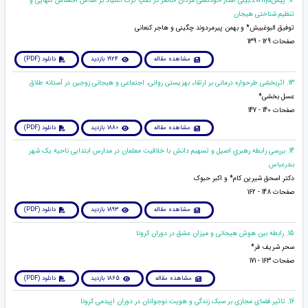
12. پیش&zwnj;بینی افکار خودکشی مردان حاضر در کمپ ترک اعتیاد بر اساس احساس تنهایی و
تنظیم شناختی هیجان
توفیق البوغبیش* و بهمن پیرمردوند چگینی و هاجر کنعانی
صفحات 129 - 139
مشاهده مقاله
1924 بازدید
دانلود (PDF)
13. اثربخشی طرحواره درمانی بر ارتقاء بهزیستی روانی، اجتماعی و هیجانی زوجین در آستانه طلاق
عسل بخشی*
صفحات 140 - 147
مشاهده مقاله
1880 بازدید
دانلود (PDF)
14. بررسی رابطه رهبري اصیل و تسهیم دانش با خلاقیت معلمان در مدارس ابتدایی ناحیه یک شهر
بندرعباس
دکتر اسحق شیرین کام* و اکبر حبوک
صفحات 148 - 162
مشاهده مقاله
1893 بازدید
دانلود (PDF)
15. رابطه بین هوش هیجانی و میزان عشق در دوران کرونا
سحر شریف فر*
صفحات 163 - 171
مشاهده مقاله
1865 بازدید
دانلود (PDF)
16. تاثیر فضای مجازی بر سبک زندگی و هویت نوجوانان در دوران اپیدمی کرونا