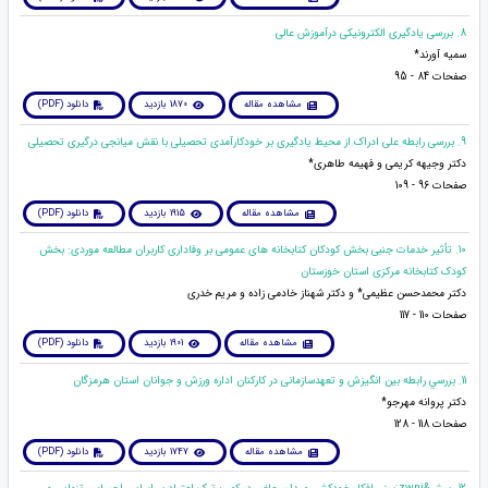
8. بررسی یادگیری الکترونیکی درآموزش عالی
سمیه آورند*
صفحات 84 - 95
مشاهده مقاله
1870 بازدید
دانلود (PDF)
9. بررسی رابطه علی ادراک از محیط یادگیری بر خودکارآمدی تحصیلی با نقش میانجی درگیری تحصیلی
دکتر وجیهه کریمی و فهیمه طاهری*
صفحات 96 - 109
مشاهده مقاله
1915 بازدید
دانلود (PDF)
10. تأثیر خدمات جنبی بخش کودکان کتابخانه های عمومی بر وفاداری کاربران مطالعه موردی: بخش
کودک کتابخانه مرکزی استان خوزستان
دکتر محمدحسن عظیمی* و دکتر شهناز خادمی زاده و مریم خدری
صفحات 110 - 117
مشاهده مقاله
1901 بازدید
دانلود (PDF)
11. بررسي رابطه بین انگیزش و تعهدسازمانی در کارکنان اداره ورزش و جوانان استان هرمزگان
دکتر پروانه مهرجو*
صفحات 118 - 128
مشاهده مقاله
1747 بازدید
دانلود (PDF)