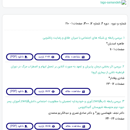
شماره و دوره : دوره 4، شماره 12، 1400، صفحات 1 - 210
1. بررسی رابطه ی شبکه های اجتماعی با میزان طلاق و رضایت زناشویی
طاهره اسدیان*
صفحات 1 - 11
مشاهده مقاله
2017 بازدید
دانلود (PDF)
2. بررسی اثر بخشی درمان پذیرش و تعهد به صورت آنلاین بر تحمل ابهام و اضطراب مرگ در دوران
قرنطینه ناشی از بیماری کرونا
شادی وفادار*
صفحات 12 - 23
مشاهده مقاله
1887 بازدید
دانلود (PDF)
3. بررسی رابطه تاب&zwnj;آوری و خودپنداره تحصیلی با مطلوبیت اجتماعی دانش&zwnj;آموزان پسر
دوره دوم متوسطه شهرستان گنبدکاووس
دکتر نجف طهماسبی پور* و دکتر صادق نصری و عبدالکریم محمدی
صفحات 24 - 34
مشاهده مقاله
1885 بازدید
دانلود (PDF)