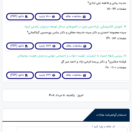
حدیث ربانی و فاطمه علی ابادی*
صفحات 172 - 181
مشاهده مقاله
1800 بازدید
دانلود (PDF)
17. آموزش الكترونيكي: پارادایمی نوین در کشورهای درحال توسعه دردوران پاندمی کرونا
سیده معصومه احمدی و دکتر سیده خدیجه معافی و دکتر عباس پورحسین گیلاکجانی*
صفحات 182 - 199
مشاهده مقاله
1876 بازدید
دانلود (PDF)
18. بررسی رابطه اعتیاد به اینترنت، کیفیت خواب و احساس تنهایی و بحران هویت نوجوانان
فرشته مباشری* و دکتر پریسا فرخی نژاد و احمد میر گل
صفحات 200 - 210
مشاهده مقاله
1669 بازدید
دانلود (PDF)
امروز : یکشنبه، ۱۸ مرداد ۱۴۰۵
استعلام گواهینامه مقالات
کد مقاله را وارد کنید !