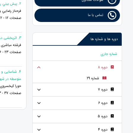
2. پيش بيني رضايت زناشويي پرستاران بر اساس استرس شغلي و سرمايه روان شناختي آن ها
فرحناز رضايي 
تماس با ما
صفحات 12 - 22
3. اثربخشی درمان عقلانی هیجانی الیس بر تحمل اشفتگی و کیفیت زندگی زنان در استانه طلاق شهر زاهدان
دوره ها و شماره ها
فرشته مباشری و دکتر غلام&zwnj;رضا ثن
صفحات 23 - 36
شماره جاری
دوره 8
4. شناسایی و 
شماره 29
متوسطه در شهر
حورا کیخسروی* 
دوره 7
صفحات 37 - 53
دوره 6
دوره 5
دوره 4