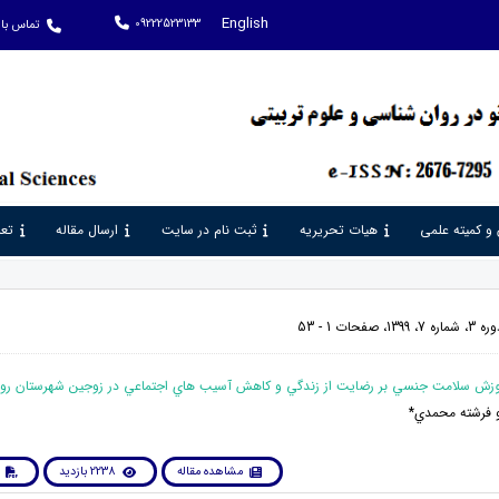
English
09222523133
تماس با 
 و کمیته علمی
هیات تحریریه
ثبت نام در سایت
ارسال مقاله
تعر
حات 1 - 53
و فرشته محمدي*
مشاهده مقاله
2238 بازدید