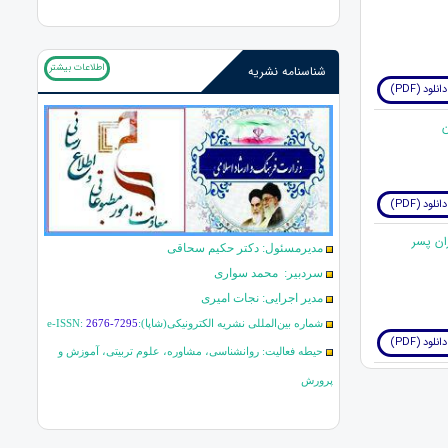
اطلاعات بیشتر
شناسنامه نشریه
دانلود (PDF)
دانلود (PDF)
ان پسر
مدیرمسئول: دکتر حکیم سحاقی
سردبیر: محمد سواری
مدیر اجرایی: نجات امیری
شماره بین‌المللی نشریه الکترونیکی(شاپا):
2676-7295
e-ISSN:
دانلود (PDF)
حیطه فعالیت: روانشناسی، مشاوره، علوم تربیتی، آموزش و
پرورش