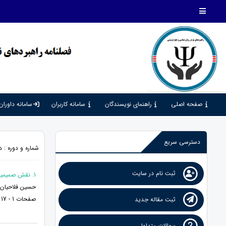
صفحه اصلی
راهنمای نویسندگان
سامانه کاربران
سامانه داوران
دسترسی سریع
شماره و دوره : دوره 8، شماره 28، 1404، صف
ثبت نام در سایت
1. نقش صمیمیت و دانش جنسی در پیش بینی رضایت زناشویی با میانجیگری شفقت خود
حسین فلاحیان* 
صفحات 1 - 17
ثبت مقاله جدید
سوالات متداول