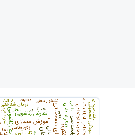
دخانیات
نشخوار ذهنی
ADHD
حمایت اجتماعی ادراک شده
دانش حرفه ای
درمان شناختی 
نقّاشی
فرسودگی تحصیلی
ویژگی های شخصیتی
تفکر انتقادی
حمایت اجتماعی
هوش ه
اهمالکاری
تعارضات زناشویی
خلاقی
هنر نقاشی
تعارض زناشویی
خلاق
سرمایه روانشناختی
آموزش مجازی
زنان متاهل
طلاق
تاب آوري
نقد