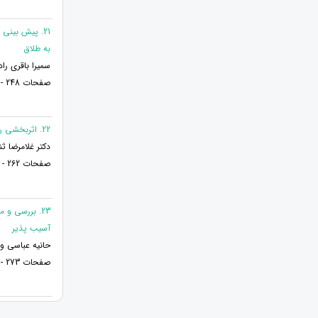
21. پیش بین
به طلاق
سمیرا باقری راد
صفحات 248 - 261
22. اثربخشی رفتار درمانی دیالکتیک بر اجتناب شناختی، تحمل آشفتگی، باور غیر منطقی در دختران بزهکار
دکتر غلامرضا ث
صفحات 262 - 272
23. بررسی و
آسیب پذیر
حانیه عباسی و
صفحات 273 - 280