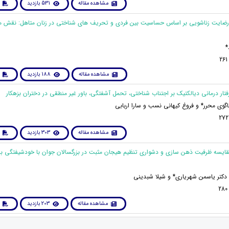
مشاهده مقاله
531 بازدید
ی رضایت زناشویی بر اساس حساسیت بین فردی و تحریف های شناختی در زنان متاهل: نقش 
*
مشاهده مقاله
188 بازدید
ناگوی محرر* و فروغ کیهانی نسب و سارا اربابی
مشاهده مقاله
303 بازدید
 مقایسه ظرفیت ذهن سازی و دشواری تنظیم هیجان مثبت در بزرگسالان جوان با خودشیفتگی بز
 دکتر یاسمن شهریاری* و شیلا شبدینی
مشاهده مقاله
203 بازدید