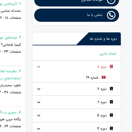
2. اثربخشی زوج درمانی گروهی مبتنی بر رویکرد رفتاردرمانی شناختی (CBT) بر رضایت و تعارضات زناشویی زوجین
محدثه عباسی و
تماس با ما
صفحات 18 - 32
3. فراتحلیل عوامل موثر بر طلاق در ایران طی سالهای 1390 تا 1402
دوره ها و شماره ها
کیمیا شجاعی* و
صفحات 33 - 46
شماره جاری
دوره 8
4. مقایسه کف
شماره 29
استعدادهای در
ناهید محمدیان 
دوره 7
صفحات 47 - 63
دوره 6
5. مروری بر ناگویی هیجانی، سبک های مقابله ای و سبک های دلبستگی در دختران بدسرپرست
دوره 5
یگانه مربی هر
صفحات 64 - 79
دوره 4