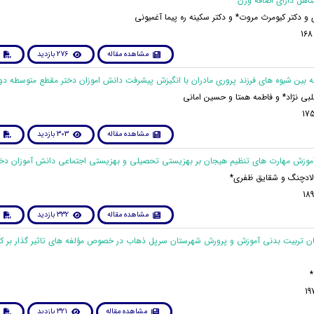
تاهل دارای اضافه وزن
ی و دکتر کیومرث مروت* و دکتر سکینه ره پیما آغمیونی
مشاهده مقاله
276 بازدید
لبی نژاد* و فاطمه همتا و حسین امانی
مشاهده مقاله
303 بازدید
ولادچنگ و شقایق ظفری*
مشاهده مقاله
332 بازدید
ربیان تربیت بدنی آموزش و پرورش شهرستان سرپل ذهاب در خصوص مؤلفه های تاثیر گذار بر ک
*
مشاهده مقاله
321 بازدید