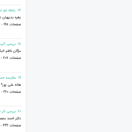
17. رابطه جو عاطفی خانواده با قلدری و اختلالات رفتاری در دانش آموزان پسر، دوره متوسطه اول
زهره بدیهیان 
صفحات 198 - 206
18. بررسی اثربخشی آموزش ذهن آگاهی بر کاهش پرخاشگری مادران دختران کم توان ذهنی مقطع ابتدایی شهر شیراز
مژگان ناظم الب
صفحات 207 - 219
19. مقایسه حمایت اجتماعی و اضطراب مرگ در پرستاران بخش کرونایی و غیرکرونایی شهرستان ارومیه
هاله علی پور* 
صفحات 220 - 231
20. بررسی اثر بخشی درمان شناختی رفتاری بر افکار عودکننده و بی خوابی مادران کودکان مبتلا به اختلال های طیف اتیسم
دکتر احمد منصو
صفحات 232 - 247