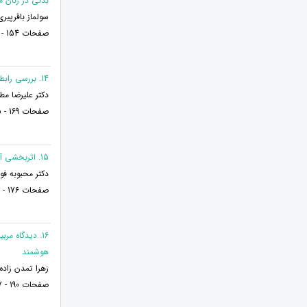
بدنی در زنان م
سولماز باقرپیر
صفحات 154 - 168
14. بررسی رابطه بین شیوه های فرزند پروری مادران با انگیزش پیشرفت دانش اموزان دختر مقطع متوسطه دوم شهر دامغان
دکتر علیرضا مط
صفحات 169 - 175
15. اثربخشی آموزش مهارت های تنظیم هیجان بر بهزیستی تحصیلی و بهزیستی اجتماعی دانش آموزان دختر نوجوان
دکتر محبوبه ف
صفحات 176 - 189
16. دیدگاه م
هوشمند
زهرا تمدن زاده
صفحات 190 - 197