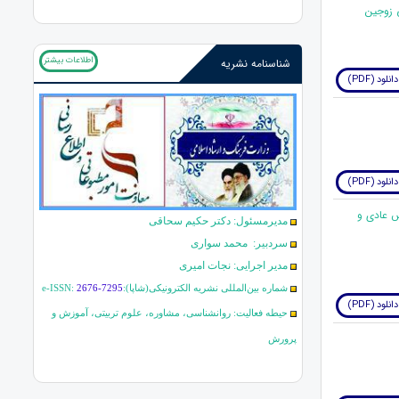
اطلاعات بیشتر
شناسنامه نشریه
دانلود (PDF)
دانلود (PDF)
س عادی و
مدیرمسئول: دکتر حکیم سحاقی
سردبیر: محمد سواری
مدیر اجرایی: نجات امیری
شماره بین‌المللی نشریه الکترونیکی(شاپا):
2676-7295
e-ISSN:
دانلود (PDF)
حیطه فعالیت: روانشناسی، مشاوره، علوم تربیتی، آموزش و
پرورش