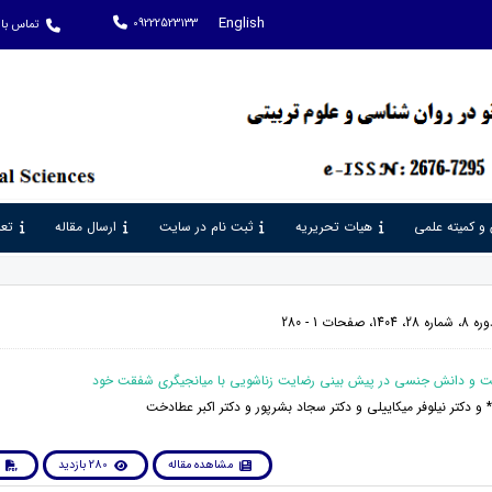
English
09222523133
تماس با 
 و کمیته علمی
هیات تحریریه
ثبت نام در سایت
ارسال مقاله
تعر
حات 1 - 280
و دکتر نیلوفر میکاییلی و دکتر سجاد بشرپور و دکتر اکبر عطادخت
مشاهده مقاله
280 بازدید