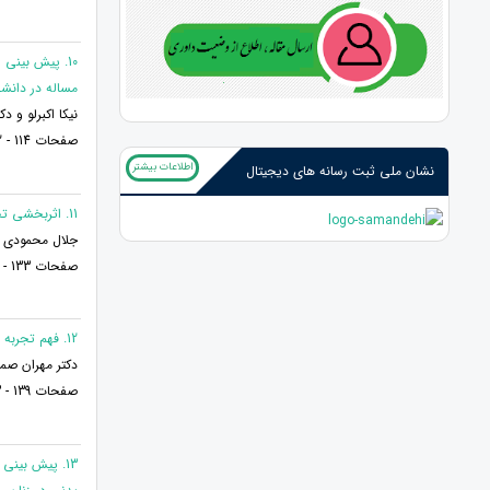
10. پیش بین
مساله در دانش
نیکا اکبرلو و د
صفحات 114 - 132
اطلاعات بیشتر
نشان ملی ثبت رسانه های دیجیتال
11. اثربخشی تحریک الکتریکی مستقیم مغز بر روی درد ادراک شده زنان مبتلا به میگرن
جلال محمودی 
صفحات 133 - 138
12. فهم تجربه زیسته ارتباطات خانوادگی در دوران کرونا (مورد مطالعه خانواده های مشهدی دارای فرزند ۱۵تا ۱۸سال)
دکتر مهران صم
صفحات 139 - 153
13. پیش بینی