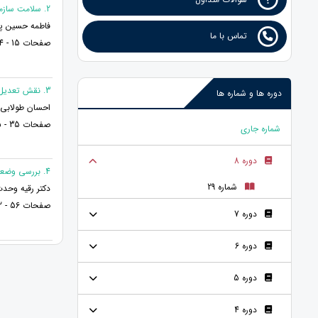
2. سلامت سازمانی؛ و قدرت تبیین&zwnj;کنندگی یادگیری سازمانی و اخلاق حرفه&zwnj;ای برای پیش&zwnj;بینی آن.
فاطمه حسین پو
تماس با ما
صفحات 15 - 34
3. نقش تعدیل کنندة مؤلفه های خود شفقتی در ارتباط بین روان رنجور خویی و علائم افسردگی
دوره ها و شماره ها
احسان طولابی*
صفحات 35 - 55
شماره جاری
دوره 8
4. بررسی وضعیت بیگانگی تحصیلی و رابطه آن با ادراک شایستگی در دانشجویان
شماره 29
دکتر رقیه وحدت
صفحات 56 - 72
دوره 7
دوره 6
دوره 5
دوره 4