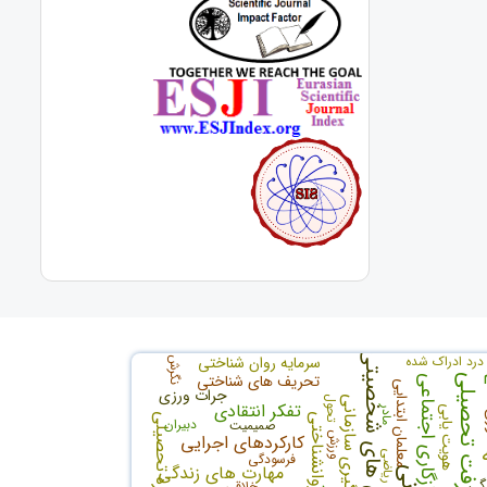
ویژگی های شخصیتی
درد ادراک شده
سرمایه روان شناختی
نگرش
تحریف های شناختی
پیشرفت تحصیلی
سازگاری اجتماعی
معلمان ابتدایی
جرات ورزی
یادگیری سازمانی
تحول
تفکر انتقادی
مادر
هویت یابی
ی
سرمایه روانشناختی
خودپنداره تحصیلی
دبیران
صمیمیت
ورزش
کارکردهای اجرایی
رياضی
فرسودگی
مهارت های زندگی
گی
خلاقی