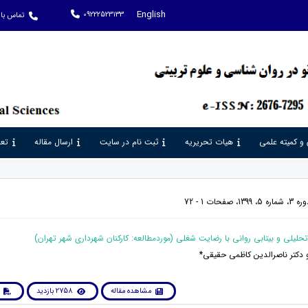
English
09222523133
تماس با 
 و کمیته علمی
هیات تحریریه
ثبت نام در سایت
ارسال مقاله
تعر
حات 1 - 72
و دکتر ناصرالدین کاظمی حقیقی*
مشاهده مقاله
2758 بازدید