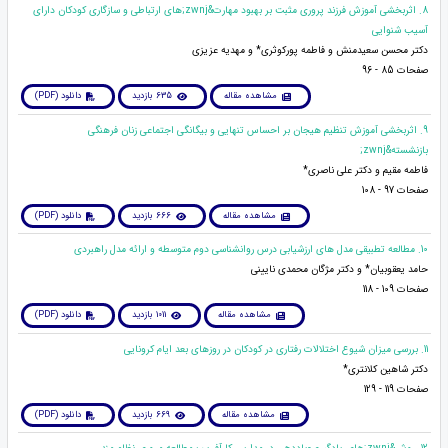
8. اثربخشی آموزش فرزند پروری مثبت بر بهبود مهارت&zwnj;های ارتباطی و سازگاری کودکان دارای
آسیب شنوایی
دکتر محسن سعیدمنش و فاطمه پورکوثری* و مهدیه عزیزی
صفحات 85 - 96
مشاهده مقاله
635 بازدید
دانلود (PDF)
9. اثربخشی آموزش تنظیم هیجان بر احساس تنهایی و بیگانگی اجتماعی زنان فرهنگی
بازنشسته&zwnj;
فاطمه مقیم و دکتر علی ناصری*
صفحات 97 - 108
مشاهده مقاله
666 بازدید
دانلود (PDF)
10. مطالعه تطبیقی مدل های ارزشیابی درس روانشناسی دوم متوسطه و ارائه مدل راهبردی
حامد یعقوبیان* و دکتر مژگان محمدی نایینی
صفحات 109 - 118
مشاهده مقاله
1011 بازدید
دانلود (PDF)
11. بررسی میزان شیوع اختلالات رفتاری در کودکان در روزهای بعد ایام کرونایی
دکتر شاهین کلانتری*
صفحات 119 - 129
مشاهده مقاله
669 بازدید
دانلود (PDF)