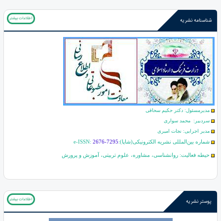
اطلاعات بیشتر
شناسنامه نشریه
مدیرمسئول: دکتر حکیم سحاقی
سردبیر: محمد سواری
مدیر اجرایی: نجات امیری
شماره بین‌المللی نشریه الکترونیکی(شاپا):
2676-7295
e-ISSN:
حیطه فعالیت: روانشناسی، مشاوره، علوم تربیتی، آموزش و پرورش
اطلاعات بیشتر
پوستر نشریه