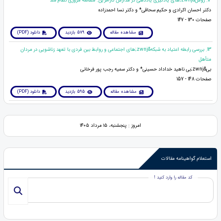
12. روش&zwnj;های یادگیری-یاددهی در مدارس کارآفرین: مطالعه مروری نظام مند
دکتر احسان اکرادی و حکیم سحاقی* و دکتر نسا احمدزاده
صفحات 130 - 147
مشاهده مقاله
579 بازدید
دانلود (PDF)
13. بررسی رابطه اعتیاد به شبکه&zwnj;های اجتماعی و روابط بین فردی با تعهد زناشویی در مردان
متأهل
بی&zwnj;بی ناهید خداداد حسینی* و دکتر سمیه رجب پور فرخانی
صفحات 148 - 157
مشاهده مقاله
595 بازدید
دانلود (PDF)
امروز : پنجشنبه، ۱۵ مرداد ۱۴۰۵
استعلام گواهینامه مقالات
کد مقاله را وارد کنید !