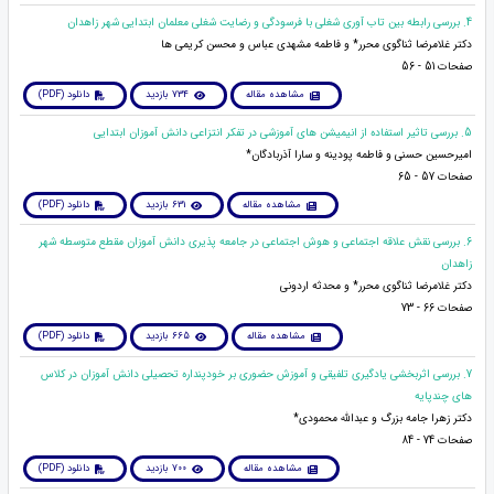
4. بررسی رابطه بین تاب آوری شغلی با فرسودگی و رضایت شغلی معلمان ابتدایی شهر زاهدان
دکتر غلامرضا ثناگوی محرر* و فاطمه مشهدی عباس و محسن کریمی ها
صفحات 51 - 56
مشاهده مقاله
734 بازدید
دانلود (PDF)
5. بررسی تاثیر استفاده از انیمیشن های آموزشی در تفکر انتزاعی دانش آموزان ابتدایی
امیرحسین حسنی و فاطمه پودینه و سارا آذربادگان*
صفحات 57 - 65
مشاهده مقاله
631 بازدید
دانلود (PDF)
6. بررسی نقش علاقه اجتماعی و هوش اجتماعی در جامعه پذیری دانش آموزان مقطع متوسطه شهر
زاهدان
دکتر غلامرضا ثناگوی محرر* و محدثه اردونی
صفحات 66 - 73
مشاهده مقاله
665 بازدید
دانلود (PDF)
7. بررسی اثربخشی یادگیری تلفیقی و آموزش حضوری بر خودپنداره تحصیلی دانش آموزان در کلاس
های چندپایه
دکتر زهرا جامه بزرگ و عبدالله محمودی*
صفحات 74 - 84
مشاهده مقاله
700 بازدید
دانلود (PDF)