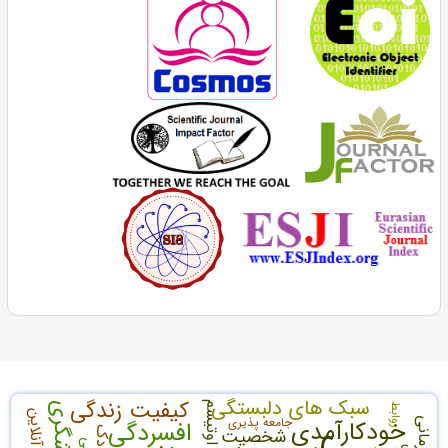
سبک های دلبستگی
کیفیت زندگی
اوتیسم
پرخاشگری
روابط
آنلاین
جامعه پذیری
خودکارآمدی
افسردگی
شخصیت
کودک