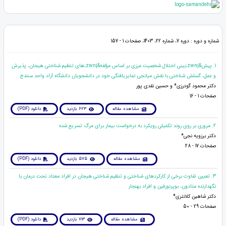
شماره و دوره : دوره 7، شماره 22، 1403، صفحات 1 - 157
1. پیش&zwnj;بینی اختلال شخصیت مرزی بر اساس مؤلفه&zwnj;های تنظیم شناختی هیجان، پذیرش
و عمل، گسلش شناختی با نقش میانجی تمایزیافتگی خود در دانشجویان دانشگاه آزاد واحد سنندج
دکتر محمود گودرزی* و حسین نقدی پور
صفحات 1 - 16
مشاهده مقاله
623 بازدید
دانلود (PDF)
2. مروری بر روی روند تکمیلی رویکرد به درخواست بیمار برای مرگ تسریع شده
دکتر برزویه نجی*
صفحات 17 - 28
مشاهده مقاله
575 بازدید
دانلود (PDF)
3. تعیین تفاوت برخی از کارکردهای شناختی و تنظیم شناختی هیجان در افراد معتاد تحت درمان با
نگهدارنده متادون، بوپرنورفین و افراد بهنجار
دکتر شاهین کلانتری*
صفحات 29 - 50
مشاهده مقاله
713 بازدید
دانلود (PDF)