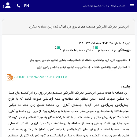
EN
فصلنامه راهبردهای نو در روان شناسی و علوم تربیتی
اثربخشی تحریک الکتریکی مستقیم مغز بر روی درد ادراک شده زنان مبتلا به میگرن
دوره 8، شماره 28، 1404، صفحات 133 - 138
2
1
نویسندگان :
جلال محمودی
، دکتر محمدرضا خدابخش*
1
- دانشجوی دکتری، گروه روانشناسی، دانشگاه آزاد اسلامی واحد نیشابور، نیشابور، خراسان رضوی، ایران
2
- استادیار، گروه روانشناسی، دانشگاه آزاد اسلامی واحد نیشابور، نیشابور، خراسان رضوی، ایران
20.1001.1.26767295.1404.8.28.11.5
چکیده :
این مطالعه با هدف بررسی اثربخشی تحریک الکتریکی مستقیم مغز بر روی درد ادراک‌شده زنان مبتلا
به میگرن صورت گرفت. بدین منظور یک مطالعه‌ی نیمه آزمایشی صورت گرفت که با طرح
پیش‌آزمون پس‌آزمون اجرا گردید. جامعه‌ی آماری این مطالعه شامل زنان مبتلا به میگرن
مراجعه‌کننده به مطب‌های خصوصی مغز اعصاب سطح شهر نیشابور بود. از میان این جامعه‌ی آماری
تعداد 30 نفر به روش مبتنی بر هدف انتخاب شدند. شرکت‌کنندگان به‌صورت تصادفی در دو گروه 15
نفره جایگزین شدند و قبل و بعد از مداخله با پرسشنامه ادراک درد ارزیابی شدند. داده‌های
به‌دست‌آمده با استفاده از روش آماری کوواریانس یک‌راهه تجزیه تحلیل شد. نتایج به‌دست‌آمده
نشان داد میزان درد ادراک‌شده در زنان مبتلا به میگرن شرکت‌کننده در گروه تحریک الکتریکی مستقیم