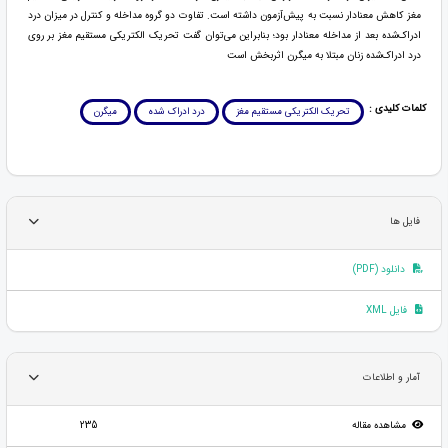
مغز کاهش معنادار نسبت به پیش‌آزمون داشته است. تفاوت دو گروه مداخله و کنترل در میزان درد
ادراک‌شده بعد از مداخله معنادار بود؛ بنابراین می‌توان گفت تحریک الکتریکی مستقیم مغز بر روی
درد ادراک‌شده زنان مبتلا به میگرن اثربخش است
کلمات کلیدی :
تحریک الکتریکی مستقیم مغز
درد ادراک شده
میگرن
فایل ها
دانلود (PDF)
فایل XML
آمار و اطلاعات
مشاهده مقاله
235