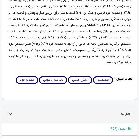
دسترس250 آزمودنی به‌عنوان نمونه انتخاب شدند. برای جمع‌آوری داده ها از مقیاس های سنجش
رابطه (هندریک، 1988)، صمیمیت (واکر و تامپسون، 1983)، دانش و آگاهی جنسی (هوپر و همکاران،
1992)، و شفقت خود (ریس و همکاران، 2011) استفاده شد. برای بررسی مدل پژوهش و فرضیه ها، از
روش همبستگی پیرسون و مدل یابی معادلات ساختاری استفاده‌شده است. کلیه تحلیل ها با استفاده
از نرم‌افزارهای SPSS26 و AMOS24 پریچر و هایز استفاده شد. نتایج نشان داد که به شکل کلی مدل
مطرح‌شده دارای برازش مناسب با داده هاست. همچنین به شکل جزئی تر یافته ها نشان داد که به
ترتیب صمیمیت (0/41) و (0/44) و دانش جنسی (0/20) و (0/25) بر رضایت از رابطه به شکل
مستقیم اثرگذارند. همچنین یافته ها حاکی از آن بود که شفقت خود (0/17) و (0/11) نقش میانجی دارد
(0/001>P). با توجه به تأثیرگذاری صمیمیت، دانش جنسی و شفقت خود در رضایت از رابطه
پیشنهاد می شود که روان شناسان و مشاوران جهت بهبود روابط زوجین به نقش این متغیرها توجه
بیشتری نشان دهند.
کلمات کلیدی :
صمیمیت
دانش جنسی
رضایت زناشویی
شفقت خود
فایل ها
دانلود (PDF)