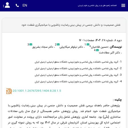
EN
فصلنامه راهبردهای نو در روان شناسی و علوم تربیتی
نقش صمیمیت و دانش جنسی در پیش بینی رضایت زناشویی با میانجیگری شفقت خود
دوره 8، شماره 28، 1404، صفحات 1 - 17
3
2
1
نویسندگان :
حسین فلاحیان*
، دکتر نیلوفر میکاییلی
، دکتر سجاد بشرپور
4
، دکتر اکبر عطادخت
1
- گروه روان شناسی، دانشکده روان شناسی و علوم تربیتی، دانشگاه محقق اردبیلی، اردبیل، ایران
2
- گروه روان شناسی، دانشکده روان شناسی و علوم تربیتی، دانشگاه محقق اردبیلی، اردبیل، ایران
3
- گروه روان شناسی، دانشکده روان شناسی و علوم تربیتی، دانشگاه محقق اردبیلی، اردبیل، ایران
4
- گروه روان شناسی، دانشکده روان شناسی و علوم تربیتی، دانشگاه محقق اردبیلی، اردبیل، ایران
20.1001.1.26767295.1404.8.28.1.5
چکیده :
پژوهش حاضر باهدف بررسی نقش صمیمیت و دانش جنسی در پیش بینی رضایت زناشویی با
میانجیگری شفقت خود انجام شد. روش پژوهش حاضر همبستگی از نوع مدل یابی معادلات
ساختاری (علّی) بود. جامعه آماری پژوهش شامل زنان مراجعه‌کننده دارای پرونده در معاونت امور
اجتماعی اداره کل بهزیستی استان آذربایجان شرقی در سال 1402 بود که به روش نمونه گیری در