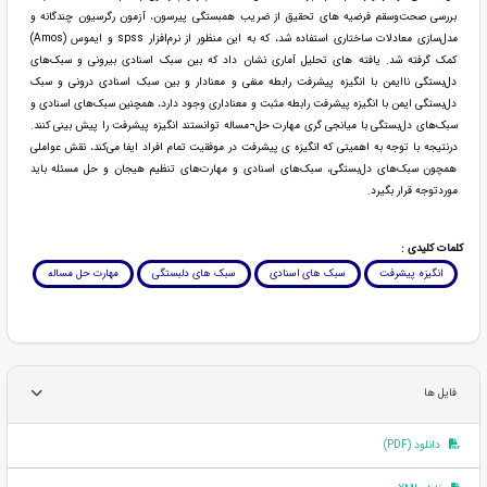
بررسی صحت‌وسقم فرضیه های تحقیق از ضریب همبستگی پیرسون، آزمون رگرسیون چندگانه و
مدل‌سازی معادلات ساختاری استفاده شد، که به این منظور از نرم‌افزار spss و ایموس (Amos)
کمک گرفته شد. یافته های تحلیل آماری نشان داد که بین سبک اسنادی بیرونی و سبک‌های
دل‌بستگی ناایمن با انگیزه پیشرفت رابطه منفی و معنادار و بین سبک اسنادی درونی و سبک
دل‌بستگی ایمن با انگیزه پیشرفت رابطه مثبت و معناداری وجود دارد، همچنین سبک‌های اسنادی و
سبک‌های دل‌بستگی با میانجی گری مهارت حل¬مساله توانستند انگیزه پیشرفت را پیش بینی کنند.
درنتیجه با توجه به اهمیتی که انگیزه ی پیشرفت در موفقیت تمام افراد ایفا می‌کند، نقش عواملی
همچون سبک‌های دل‌بستگی، سبک‌های اسنادی و مهارت‌های تنظیم هیجان و حل مسئله باید
موردتوجه قرار بگیرد.
کلمات کلیدی :
انگیزه پیشرفت
سبک های اسنادی
سبک های دلبستگی
مهارت حل مساله
فایل ها
دانلود (PDF)