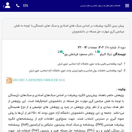
EN
فصلنامه راهبردهای نو در روان شناسی و علوم تربیتی
پیش بینی انگیزه پیشرفت بر اساس سبک های اسنادی و سبک های دلبستگی با توجه به نقش
میانجی گری مهارت حل مساله در دانشجویان
دوره 8، شماره 28، 1404، صفحات 114 - 132
2
1
نویسندگان :
نیکا اکبرلو
، دکتر مسعود قربانعلی پور*
1
- گروه روانشناسی بالینی، واحد خوی، دانشگاه آزاد اسلامی، خوی، ایران
2
- گروه روانشناسی، دانشکده روان شناسی و علوم تربیتی، واحد خوی، دانشگاه آزاد اسلامی، خوی، ایران
20.1001.1.26767295.1404.8.28.10.4
چکیده :
پژوهش حاضر باهدف پیش‌بینی انگیزه پیشرفت بر اساس سبک‌های اسنادی و سبک‌های دل‌بستگی
با توجه به نقش میانجی گری مهارت حل مسئله در دانشجویان انجام‌گرفته است. این پژوهش از
نظر هدف بنیادی و از نظر روش پژوهش در زمره ی پژوهش های توصیفی و از نوع همبستگی
می¬باشد. جامعه ی این پژوهش دانشجویان دانشگاه آزاد خوی بودند که 250 نفر از آن‌ها با روش
نمونه گیری در دسترس انتخاب شدند. جهت جمع‌آوری اطلاعات لازم از پرسشنامه‌های انگیزه
پیشرفت هرمنس (1977)، پرسشنامه ی سبک اسناد پیترسون، سلیگمن و آبرامسون (۱۹۸۴)، پرسشنامه
دل بستگی کولینز و رید (1990)، پرسشنامه حل مسئله هپنر و پترسون (1982) استفاده شد. جهت