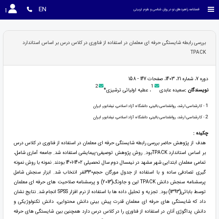
EN
فصلنامه راهبردهای نو در روان شناسی و علوم تربیتی
بررسی رابطه شایستگی حرفه ای معلمان در استفاده از فناوری در کلاس درس بر اساس استاندارد
TPACK
دوره 7، شماره 21، 1403، صفحات 147 - 158
2
1
نویسندگان :
سعیده عابدی
، عطیه اولیائی ترشیزی*
1
- کارشناسی ارشد، روانشناسی بالینی، دانشگاه آزاد اسلامی، نیشابور، ایران
2
- کارشناسی ارشد، روانشناسی بالینی، دانشگاه آزاد اسلامی، نیشابور، ایران
چکیده :
هدف از پژوهش حاضر بررسی رابطه شایستگی حرفه ای معلمان در استفاده از فناوری در کلاس درس
بر اساس استاندارد TPACKبود. روش پژوهش توصیفی-پیمایشی استفاده شد. جامعه آماری شامل،
تمامی معلمان ابتدایی شهر مشهد در نیمسال دوم سال تحصیلی 1402-1401 بودند. نمونه با روش نمونه
گیری تصادفی ساده و با استفاده از جدول مورگان حجم330نفر انتخاب شد. ابزار سنجش شامل
پرسشنامه سنجش دانش TPACK لین و جاونگ(2013) و پرسشنامه صلاحیت های حرفه ای معلمان
توسط بابائی(1393) بود. تجزیه و تحلیل داده ها با استفاده از نرم افزار SPSS انجام شد. نتایج نشان
داد که شایستگی های حرفه ای معلمان قدرت پیش بینی دانش محتوایی، دانش تکنولوژیکی و
دانش پداگوژی آنان در استفاده از فناوری را در کلاس درس دارد همچنین بین شایستگی های حرفه