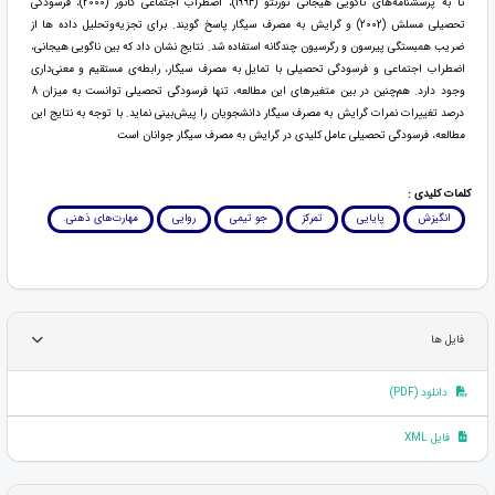
تا به پرسشنامه‌های ناگویی هیجانی تورنتو (1994)، اضطراب اجتماعی کانور (2000)، فرسودگی
تحصیلی مسلش (2002) و گرایش به مصرف سیگار پاسخ گویند. برای تجزیه‌وتحلیل داده ها از
ضریب همبستگی پیرسون و رگرسیون چندگانه استفاده شد. نتایج نشان داد که بین ناگویی هیجانی،
اضطراب اجتماعی و فرسودگی تحصیلی با تمایل به مصرف سیگار، رابطه‌ی مستقیم و معنی‌داری
وجود دارد. هم‌چنین در بین متغیرهای این مطالعه، تنها فرسودگی تحصیلی توانست به میزان 8
درصد تغییرات نمرات گرایش به مصرف سیگار دانشجویان را پیش‌بینی نماید. با توجه به نتایج این
مطالعه، فرسودگی تحصیلی عامل کلیدی در گرایش به مصرف سیگار جوانان است
کلمات کلیدی :
انگیزش
پایایی
تمرکز
جو تیمی
روایی
مهارت‌های ذهنی.
فایل ها
دانلود (PDF)
فایل XML