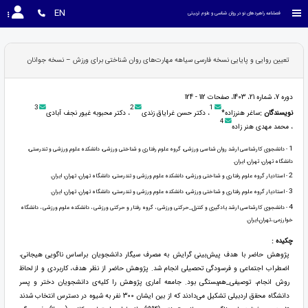
EN
فصلنامه راهبردهای نو در روان شناسی و علوم تربیتی
تعیین روایی و پایایی نسخه فارسی سیاهه مهارت‌های روان شناختی برای ورزش – نسخه جوانان
دوره 7، شماره 21، 1403، صفحات 112 - 124
3
2
1
نویسندگان :
ساغر هنرزاده*
، دکتر حسن غرایاق زندی
، دکتر محبوبه غیور نجف آبادی
4
، محمد مهدی هنر زاده
1
- دانشجوی کارشناسی ارشد روان شناسی ورزشی، گروه علوم رفتاری و شناختی ورزشی، دانشکده علوم ورزشی و تندرستی،
دانشگاه تهران، تهران، ایران.
2
- استادیار گروه علوم رفتاری و شناختی ورزشی، دانشکده علوم ورزشی و تندرستی، دانشگاه تهران، تهران، ایران.
3
- استادیار گروه علوم رفتاری و شناختی ورزشی، دانشکده علوم ورزشی و تندرستی، دانشگاه تهران، تهران، ایران.
4
- دانشجوی کارشناسی ارشد یادگیری و کنترل_حرکتی ورزشی ، گروه رفتار و حرکتی ورزشی ، دانشکده علوم ورزشی ، دانشگاه
خوارزمی ،تهران،ایران.
چکیده :
پژوهش حاضر با هدف پیش‌بینی گرایش به مصرف سیگار دانشجویان براساس ناگویی هیجانی،
اضطراب اجتماعی و فرسودگی تحصیلی انجام شد. پژوهش حاضر از نظر هدف، کاربردی و از لحاظ
روش انجام، توصیفی_هم‌بستگی بود. جامعه آماری پژوهش را کلیه‌ی دانشجویان دختر و پسر
دانشگاه محقق اردبیلی تشکیل می‌دادند که از بین ایشان 300 نفر به شیوه در دسترس انتخاب شدند