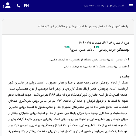
EN
فصلنامه راهبردهای نو در روان شناسی و علوم تربیتی
رابطه تصور از خدا و تعالی معنوی با امنیت روانی در جانبازان شهر کرمانشاه
دوره 6، شماره 18، 1402، صفحات 301 - 309
2
1
نویسندگان :
فرحناز رضایی
، دکتر حسن امیری*
1
- کارشناسي ارشد روان‌شناسی باليني، دانشگاه آزاد اسلامي، واحد كرمانشاه، ايران.
2
- استادیار روان‌شناسی دانشگاه آزاد اسلامی واحد کرمانشاه، ایران
چکیده :
هدف از انجام پژوهش حاضر رابطه تصور از خدا و تعالی معنوی با امنیت روانی در جانبازان شهر
كرمانشاه است. پژوهش حاضر ازنظر هدف كاربردي و ازنظر اجرا توصيفي از نوع همبستگي است.
جامعه آماری شامل كليه جانبازان شهر کرمانشاه بود که برابر 19616 نفر می‌باشند. جهت انتخاب حجم
نمونه با استفاده از فرمول كوكران و حجم كل جامعه، 377 نفر بر اساس روش نمونه‌گیری طبقه‌ای
انتخاب شد. نتایج نشان داد که بین متغیرهای تصور از خدا و تعالی معنوی با امنیت روانی جانبازان
ارتباط مثبت و معناداری وجود دارد میزان رابطه بین تصور از خدا و امنیت روانی جانبازان بیشتر از
میزان رابطه و بین تعالی معنوی و امنیت روانی جانبازان است. بنابراين می‌توان نتيجه گرفت یکی از
عناصر سازنده تصور از خدا، تعالی معنوی است آنجا که فرد از وابستگی‌های دنیوی اعراض کرده و از
غیر خدا به خدا روی می‌آورد و همین امر توان تحمل فرد را در برابر مشکلات بیشتر می‌کند و منجر به