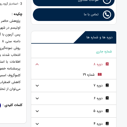
3
- استادیار گروه رو
چکیده :
تماس با ما
پژوهش حاضر ﺑﺎ
اوتیسم در شهر 
پس آزمون با گ
دوره ها و شماره ها
شماره جاری
اطلاعات با است
دوره 8
پرسشنامه خصوم
شماره 29
کلموگروف اسمیر
کاهش اضطراب اج
دوره 7
می‌توان از تحلی
دوره 6
کلمات کلیدی :
دوره 5
دوره 4