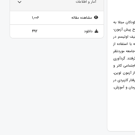
آمار و اطلاعات
مشاهده مقاله
1,006
کان مبتلا به
رح پیش آزمون-
دانلود
492
یف اوتیسم در
که با استفاده از
ری از جامعه موردنظر
قرار گرفتند. گردآوری
جتماعی کانر و
 آزمون لوین،
ار کاربردی در
رمان و آموزش،