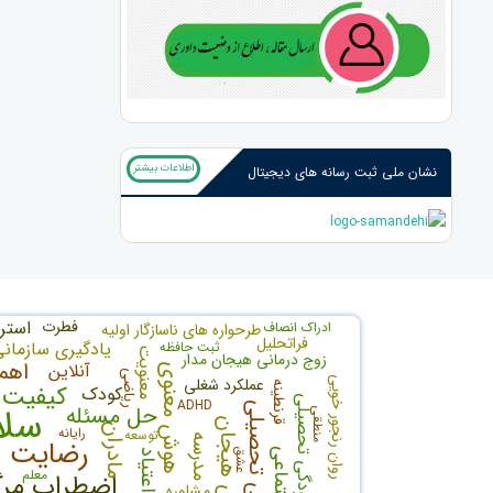
اطلاعات بیشتر
نشان ملی ثبت رسانه های دیجیتال
فطرت
استر
ادراک انصاف
طرحواره های ناسازگار اولیه
فراتحلیل
یادگیری سازمان
ثبت حافظه
معنویت
زوج درمانی هیجان مدار
اهم
آنلاین
هوش معنوی
ریاضی
عملکرد شغلی
روان رنجور خویی
قرنطینه
کیفیت 
کودک
فرسودگی تحصیلی
ADHD
سلا
سرزندگی تحصیلی
حل مسئله
منطقی
مادران
رایانه
توسعه
مدرسه
رضایت ز
عشق
اعتیاد
معلم
اضطراب مر
مشاوره