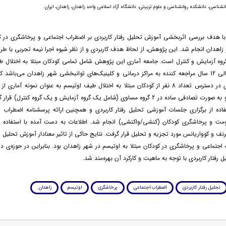
انشناسی، دانشکده روانشناسی و علوم تربیتی، دانشگاه آزاد اسلامی واحد زاهدان، زاهدان، ایران.
 ﻫﺪف بررسی اثربخشی آموزش تحلیل رفتار کاربردی بر اضطراب اجتماعی و پرخاشگری در کود
زاهدان انجام شد. این پژوهش، از لحاظ هدف کاربردی و از نظر شیوه اجرا نیمه تجربی با ط
روه آزمایش و کنترل است. جامعه آماری این پژوهش شامل تمامی کودکان مبتلا به اختلال ط
دامنه سنی 8 الی 12 سال مراجعه کننده به مراکز درمانی و کلینیک‌های توانبخشی شهر زاهدان می‌باشد 
روش نمونه‌گیری در دسترس تعداد 8 نفر از کودکان مبتلا به اختلال طیف اوتیسم به عنوان نمونه آما
انتخاب شدند و به صورت تصادفی ساده در 2 گروه مساوی (شامل یک گروه آزمایش و یک گروه کنترل) 
فاده از برگزاری جلسات آموزشی تحلیل رفتار کاربردی و همچنین ارائه پرسشنامه‌ اضطراب ا
ت و پرخاشگری کودکان (کنشی/واکنشی) انجام شد. اطلاعات به دست آمده با استفاده از
نف و کوواریانس مورد تجزیه و تحلیل قرار گرفت. نتایج حاکی از تاثیر معنادار آموزش تحلیل رفت
تماعی و پرخاشگری در کودکان مبتلا به اوتیسم در شهر زاهدان بود. بنابراین در حوزه‌ی د
ل رفتار کاربردی با توجه به ماهیت و کارکرد آن بهره‌مند شد.
تحلیل رفتار کاربردی
اضطراب اجتماعی
پرخاشگری
اوتیسم
زاهدان.