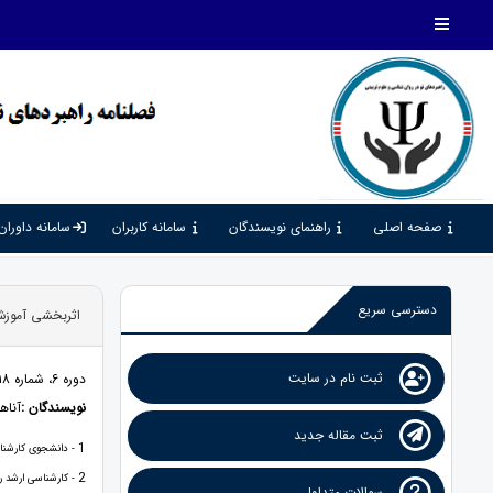
صفحه اصلی
راهنمای نویسندگان
سامانه کاربران
سامانه داوران
دسترسی سریع
اثربخشی آموزش 
ثبت نام در سایت
دوره 6، شماره 18، 1402، صفحات 321 - 331
نویسندگان :
آناه
ثبت مقاله جدید
1
- دانشجوی کارشناس
2
- کارشناسی ارشد ر
سوالات متداول