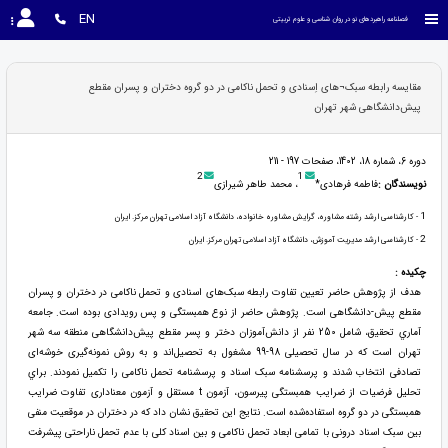
EN
فصلنامه راهبردهای نو در روان شناسی و علوم تربیتی
مقایسه رابطه سبک¬های اِسنادی و تحمل ناکامی در دو گروه دختران و پسران مقطع
پیش‌دانشگاهی شهر تهران
دوره 6، شماره 18، 1402، صفحات 197 - 211
2
1
نویسندگان :
فاطمه فرهادی*
، محمد طاهر شیرازی
1
- کارشناسی ارشد رشته مشاوره، گرايش مشاوره خانواده، دانشگاه آزاد اسلامی تهران مرکز. ایران
2
- کارشناسی ارشد مدیریت آموزش، دانشگاه آزاد اسلامی تهران مرکز. ایران
چکیده :
هدف از پژوهش حاضر تعیین تفاوت رابطه سبک‌های اسنادی و تحمل ناکامی در دختران و پسران
مقطع پیش-دانشگاهی است. پژوهش حاضر از نوع همبستگی و پس رویدادی بوده است. جامعه
آماري تحقیق، شامل 250 نفر از دانش‌آموزان دختر و پسر مقطع پیش‌دانشگاهی منطقه سه شهر
تهران است که در سال تحصیلی 98-99 مشغول به تحصیل‌اند و به روش نمونه‌گیری خوشه‌ای
تصادفی انتخاب شدند و پرسشنامه سبک اسناد و پرسشنامه تحمل ناکامی را تکمیل نمودند. براي
تحلیل فرضیات از ضرایب همبستگی پیرسون، آزمون t مستقل و آزمون معناداری تفاوت ضرایب
همبستگی در دو گروه استفاده‌شده است. نتایج این تحقیق نشان داد که در دختران در موقعیت منفی
بين سبک اسناد درونی با تمامی ابعاد تحمل ناکامی و بین اسناد کلی با عدم تحمل ناراحتی پیشرفت