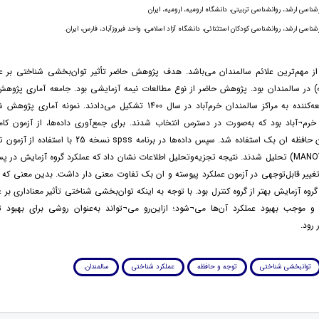
ناسی ارشد، روانشناسی تربیتی، دانشگاه ارومیه، ارومیه، ایران
ناسی ارشد، روانشناسی کودکان استثنائی، دانشگاه آزاد اسلامی، واحد فیروزآباد، فارس، ایران.
از مهم‌ترین علائم سالمندان می‌باشد. هدف پژوهش حاضر تأثیر توان‌بخشی شناختی بر ع
) در سالمندان بود. پژوهش حاضر از نوع مطالعات نیمه آزمایشی بود. جامعه آماری پژوهش 
رم¬آباد بود که به‌صورت در دسترس انتخاب شدند. برای جمع‌آوری داده‌ها، از آزمون کام
پیوسته و آزمون حافظه ان بک استفاده شد. سپس داده‌ها در برنامه pss
چندمتغیره (MANOVA) تحلیل شدند. نتیجه تجزیه‌وتحلیل اطلاعات نشان داد که عملکرد گروه آزمایش د
غییر قابل‌توجهی در آزمون عملکرد پیوسته و ان بک تفاوت معنی دار داشت. بدین معنی که 
گروه آزمایش بهتر از گروه کنترل بود. با توجه به اینکه توان‌بخشی شناختی تأثیر معناداری بر
 و موجب بهبود عملکرد آن‌ها می¬شود؛ ازاین‌رو می¬تواند به‌عنوان روشی برای بهبود 
 رود.
توانبخشی شناختی
توجه و حافظه
عملکرد شناختی
سالمندان.