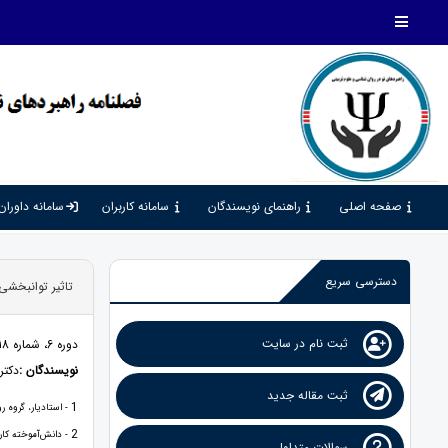
صفحه اصلی
راهنمای نویسندگان
سامانه کاربران
سامانه داوران
دسترسی سریع
تاثیر توانبخشی
ثبت نام در سایت
دوره 6، شماره 18، 1402، صفحات 27 - 37
نویسندگان :
دکتر
ثبت مقاله جدید
1
- استادیار، گروه ر
2
- دانش‌آموخته کار
سوالات متداول