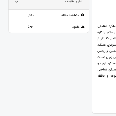
آمار و اطلاعات
مشاهده مقاله
1,150
ملکرد شناختی
دانلود
566
حاضر را کلیه
سالمندان مراجعه‌کننده به مراکز سالمندان خرم‌آباد در سال 1400 تشکیل می‌دادند. نمونه آماری پژوهش شامل 30 نفر از
پیوتری عملکرد
s نسخه 25 با استفاده از آزمون تحلیل واریانس
ر پس‌آزمون نسبت
عملکرد توجه و
 عملکرد شناختی
توجه و حافظه