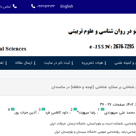
English
09222523133
تماس با 
 و کمیته علمی
هیات تحریریه
ثبت نام در سایت
ارسال مقاله
تعر
 شناختی بر عملکرد شناختی (توجه و حافظه) در سالمندان
4
3
2
1
 محمد علی سپهوندی
، رضا سپهوند*
، داود کاظمی فرد
، آذین حیات پور
وانشناسی، دانشکده ادبیات و علوم انسانی، دانشگاه لرستان، خرم‌آباد، ایران
شناسی ارشد، روانشناسی عمومی، دانشگاه سیستان و بلوچستان، ایران