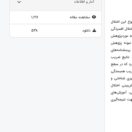
آمار و اطلاعات
مشاهده مقاله
1,217
وع این اختلال
تلال افسردگی
دانلود
538
عه موردپژوهش
1400-1399 مشغول به کار بودند. نمونه پژوهش
و به پرسشنامه‌های
(CFQ) و اجتناب تجربه‌ای (AAQ) پاسخ دادند. نتایج ضریب
ی شناختی و اختلال افسردگی ضریب همبستگی 0/35 وجود دارد که در سطح
ی ضریب همبستگی
 هم‌آمیزی شناختی و
ش‌بینی اختلال
، آموزش‌های
هت نتیجه‌گیری