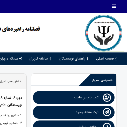
صفحه اصلی
راهنمای نویسندگان
سامانه کاربران
سامانه داوران
دسترسی سریع
نقش هم¬آمیزی¬
ثبت نام در سایت
دوره 6، شماره 18، 1402، صفحات 92 - 99
نویسندگان :
دکتر
ثبت مقاله جدید
1
- دکتری روانشناسی،
2
- دانشیار، گروه رو
سوالات متداول