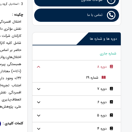
3
- استادیار، گروه ر
چکیده :
تماس با ما
اختلال افسردگی
نقش مؤثری دار
کارکنان شرکت 
دوره ها و شماره ها
شماره جاری
دوره 8
(001/0) م
شماره 29
اجتناب تجربه‌ا
دوره 7
افسردگی نقش 
انعطاف‌پذیری ر
دوره 6
علی، پژوهش‌ها
دوره 5
کلمات کلیدی :
دوره 4