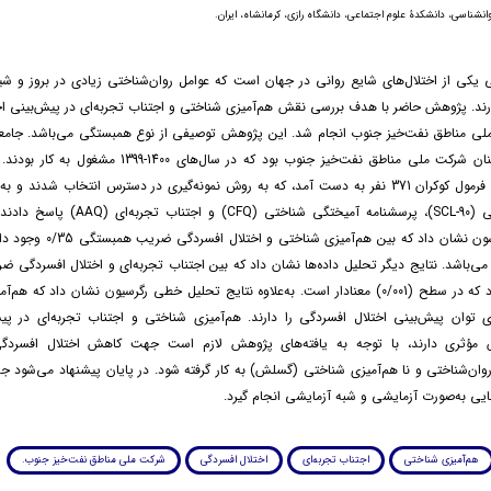
وانشناسی، دانشکدۀ علوم اجتماعی، دانشگاه رازی، کرمانشاه، ایران.
 یکی از اختلال‌های شایع روانی در جهان است که عوامل روان‌شناختی زیادی در بروز و شی
ند. پژوهش حاضر با هدف بررسی نقش هم‌آمیزی شناختی و اجتناب تجربه‌ای در پیش‌بینی اخ
ملی مناطق نفت‌خیز جنوب انجام شد. این پژوهش توصیفی از نوع همبستگی می‌باشد. جام
شامل کلیه کارکنان شرکت ملی مناطق نفت‌خیز جنوب بود که در سال‌های 
حاضر بر اساس فرمول کوکران 371 نفر به دست آمد، که به روش نمونه‌گیری در دسترس انتخاب شدند 
اختلال‌های-روانی (SCL-90)، پرسشنامه آمیختگی شناختی 
همبستگی پیرسون نشان داد که بین هم‌آمیز
عنادار می‌باشد. نتایج دیگر تحلیل داده‌ها نشان داد که بین اجتناب تجربه‌ای و اختلال افسردگ
0/32 وجود دارد که در سطح (0/001) معنادار است. به‌علاوه نتایج تحلیل خطی رگرسیون نشان داد که
ی توان پیش‌بینی اختلال افسردگی را دارند. هم‌آمیزی شناختی و اجتناب تجربه‌ای در پی
مؤثری دارند، با توجه به یافته‌های پژوهش لازم است جهت کاهش اختلال افسردگی
وان‌شناختی و نا هم‌آمیزی شناختی (گسلش) به کار گرفته شود. در پایان پیشنهاد می‌شود ج
یی به‌صورت آزمایشی و شبه آزمایشی انجام گیرد.
هم‌آمیزی شناختی
اجتناب تجربه‌ای
اختلال افسردگی
شرکت ملی مناطق نفت‌خیز جنوب.