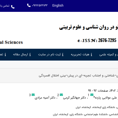
English
09222523133
تماس با 
 و کمیته علمی
هیات تحریریه
ثبت نام در سایت
ارسال مقاله
تعر
شناختی و اجتناب تجربه¬ای در پیش¬بینی اختلال افسردگی
3
2
1
 علی مولایی پارده*
، دکتر جهانگیر کرمی
، دکتر آسیه مرادی
 دانشگاه رازی کرمانشاه، کرمانشاه، ایران
انشناسی، دانشکدۀ علوم اجتماعی، دانشگاه رازی، کرمانشاه، ایران.