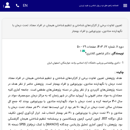
EN
فصلنامه راهبردهای نو در روان شناسی و علوم تربیتی
تعیین تفاوت برخی از کارکردهای شناختی و تنظیم شناختی هیجان در افراد معتاد تحت درمان با
نگهدارنده متادون، بوپرنورفین و افراد بهنجار
دوره 7، شماره 22، 1403، صفحات 29 - 50
1
نویسندگان :
دکتر شاهین کلانتری*
1
- دکتری روانشناسی ورزشی، دانشگاه آزاد اسلامی، واحد خوارسگان، اصفهان، ایران
چکیده :
هدف پژوهش تعیین تفاوت برخی از کارکردهای شناختی و تنظیم شناختی هیجان در افراد معتاد
تحت درمان با نگهدارنده متادون، بوپرنورفین و افراد بهنجار است. پژوهش حاضر از نظر هدف در
دسته پژوهش‌های کاربردی و از نظر روش در دسته پژوهش‌های مقطعی است. جامعه آماری کلیه
معتادان به مواد مخدر افیونی یا اُپیوئید ساکن در شهر زنجان که به مراکز درمان سوءمصرف مواد در
سال 1401 مراجعه کرده و تحت درمان با مواد نگهدارنده متادون یا بوپرنورفین بودند که جمع کل
معتادان ساکن تحت درمان در آن‌ها 70 نفر بود از این لیست‌ها تعداد 30 نفر معتاد تحت درمان با
متادون و 30 تحت درمان با بوپرنورفین و 30 نفر بهنجار انتخاب شد. ابزار گردآوری آزمون تکلیف
شکل دوگانه BST، آزمون کرسی، آزمون ویسکانسین و پرسشنامه تنظیم شناختی هیجان گارنفسکی
بود پژوهش با آزمون آماری تحلیل واریانس چندگانه (MANOV) با کمک نرم‌افزار SPSS نسخه 18