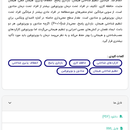
انجام شد. میانگین تنظیم شناختی هیجان، بازداری پاسخ، انعطاف-پذیری، هیجان منفی، هیجان
مثبت، حافظه کاری، تکلیف در افراد تحت درمان بوپرنورفین بیشتر از افراد تحت درمان متادون
است، از سویی میانگین تمام متغیرهای موردمطالعه در افراد عادی بیشتر از میانگین افراد تحت
درمان بوپرنورفین و متادون است. مقدار سطح معنی‌داری حاصله در آماره لامبدای ویلکس، برای
تنظیم شناختی هیجان، بازداری پاسخ، معنی‌دار شد‌(‌‌0/01>P). اگرچه متادون و بوپرنورفین هر دو
باعث ایجاد نقصان در کنش‌های عصبی اجرایی و تنظیم هیجانی می‌گردند اما بوپرنورفین کارکردهای
عصب‌شناختی و هیجانی را بهتر حفظ می‌کند و به نظر می‌رسد درمان با بوپرنورفین باید مورد تأکید
بیشتری قرار گیرد.
کلمات کلیدی :
کارکردهای شناختی
حافظه کاری
بازداری پاسخ
انعطاف پذیری شناختی
تنظیم شناختی هیجان
متادون و بوپرنورفین.
فایل ها
دانلود (PDF)
فایل XML