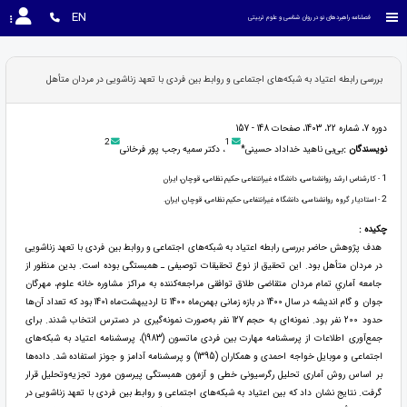
EN
فصلنامه راهبردهای نو در روان شناسی و علوم تربیتی
بررسی رابطه اعتیاد به شبکه‌های اجتماعی و روابط بین فردی با تعهد زناشویی در مردان متأهل
دوره 7، شماره 22، 1403، صفحات 148 - 157
2
1
نویسندگان :
بی‌بی ناهید خداداد حسینی*
، دکتر سمیه رجب پور فرخانی
1
- کارشناس ارشد روانشناسی، دانشگاه غیرانتفاعی حکیم نظامی، قوچان، ایران
2
- استادیار گروه روانشناسی، دانشگاه غیرانتفاعی حکیم نظامی، قوچان، ایران.
چکیده :
هدف پژوهش حاضر بررسی رابطه اعتیاد به شبکه‌های اجتماعی و روابط بین فردی با تعهد زناشویی
در مردان متأهل بود. این تحقیق از نوع تحقیقات توصیفی ـ همبستگی بوده است. بدین منظور از
جامعه آماري تمام مردان متقاضی طلاق توافقی مراجعه‌کننده به مراکز مشاوره خانه علوم، مهرگان
جوان و گام اندیشه در سال 1400 در بازه زمانی بهمن‌ماه 1400 تا اردیبهشت‌ماه 1401 بود که تعداد آن‌ها
حدود 200 نفر بود. نمونه‌ای به حجم 127 نفر به‌صورت نمونه‌گیری در دسترس انتخاب شدند. برای
جمع‌آوری اطلاعات از پرسشنامه مهارت بین فردی ماتسون (1983)، پرسشنامه اعتیاد به شبکه‌های
اجتماعی و موبایل خواجه احمدی و همکاران (1395) و پرسشنامه آدامز و جونز استفاده شد. داده‌ها
بر اساس روش آماری تحلیل رگرسیونی خطی و آزمون همبستگی پیرسون مورد تجزیه‌وتحلیل قرار
گرفت. نتایج نشان داد که بین اعتیاد به شبکه‌های اجتماعی و روابط بین فردی با تعهد زناشویی در