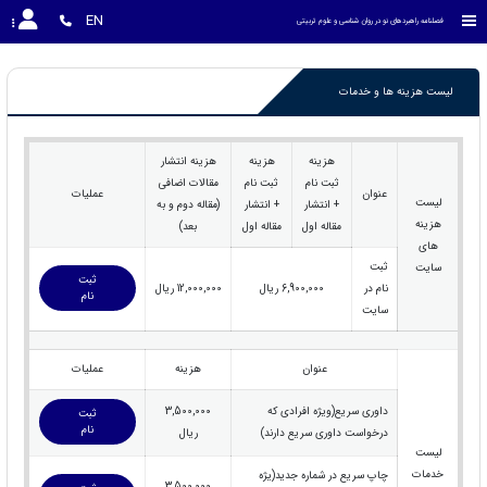
EN
فصلنامه راهبردهای نو در روان شناسی و علوم تربیتی
لیست هزینه ها و خدمات
هزینه
هزینه
هزینه انتشار
ثبت نام
ثبت نام
مقالات اضافی
عنوان
عملیات
لیست
+ انتشار
+ انتشار
(مقاله دوم و به
هزینه
مقاله اول
مقاله اول
بعد)
های
ثبت
سایت
ثبت
نام در
6,900,000 ریال
12,000,000 ریال
نام
سایت
عنوان
هزینه
عملیات
داوری سریع(ویژه افرادی که
3,500,000
ثبت
نام
درخواست داوری سریع دارند)
ریال
لیست
خدمات
چاپ سریع در شماره جدید(یژه
3,500,000