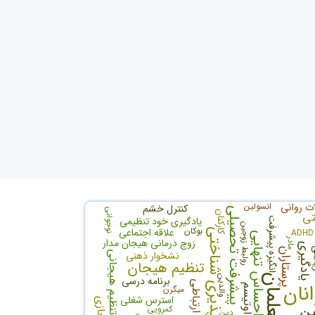
ات روانی
انسولین
کنترل خشم
پیشرفت تحصیلی
نوجوانی
تی
کارکنان
یادگیری خود تنظیمی
انگیزه پیشرفت
رولبط زوجین
بوکان
علاقه اجتماعی
انعطاف پذیری شناختی
ADHD
احساس تنهایی
مادر
زوج درمانی هیجان مدار
یادگیری
ی
پرستاران
نشخوار ذهنی
تنظیم هیجانی
تنظیم هیجان
معلمان
والدین
برنامه درسی
نان
اوتیسم
میگرن
استرس شغلی
ین
کمرویی
دین