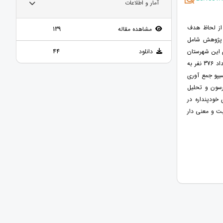
آمار و اطلاعات
 از لحاظ هدف
مشاهده مقاله
139
ن پژوهش شامل
مانداری این شهرستان
دانلود
44
تعداد بازاریان 17665 نفر بودند. با استناد به فرمول کوکران و با استفاده از روش نمونه گیری در دسترس تعداد 376 نفر به
سیپو جمع آوری
ای همبستگی پیرسون و تحلیل
خودپنداره در
ت و معنی دار