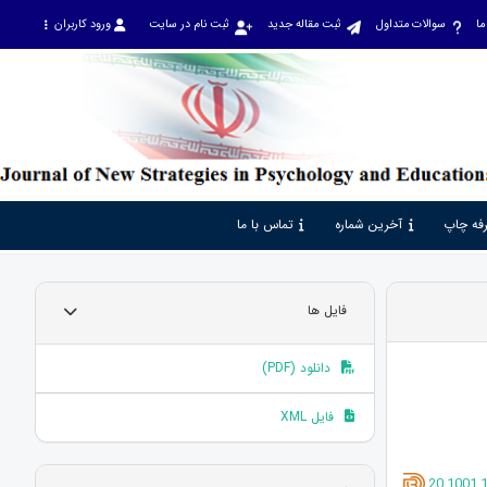
ما
سوالات متداول
ثبت مقاله جدید
ثبت نام در سایت
ورود کاربران
فه چاپ
آخرین شماره
تماس با ما
فایل ها
دانلود (PDF)
فایل XML
20.1001.1