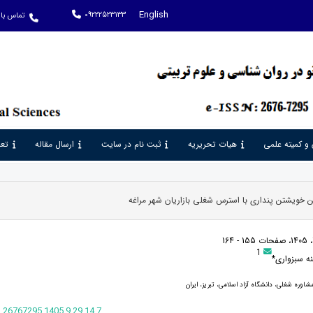
English
09222523133
تماس با 
 و کمیته علمی
هیات تحریریه
ثبت نام در سایت
ارسال مقاله
تعر
ن خویشتن پنداری با استرس شغلی بازاریان شهر مراغه
1
ه سبزواری*
اوره شغلی، دانشگاه آزاد اسلامی، تبریز، ایران
.26767295.1405.9.29.14.7