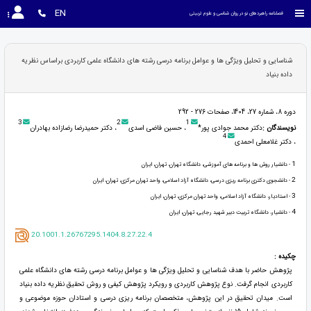
EN
فصلنامه راهبردهای نو در روان شناسی و علوم تربیتی
شناسایی و تحلیل ویژگی ها و عوامل برنامه درسی رشته های دانشگاه علمی کاربردی براساس نظریه
داده بنیاد
دوره 8، شماره 27، 1404، صفحات 276 - 292
3
2
1
نویسندگان :
دکتر محمد جوادی پور*
، حسین فاضی اسدی
، دکتر حمیدرضا رضازاده بهادران
4
، دکتر غلامعلی احمدی
1
- دانشیار روش ها و برنامه های آموزشی، دانشگاه تهران، تهران، ایران
2
- دانشجوی دکتری برنامه ریزی درسی، دانشگاه آزاد اسلامی، واحد تهران مرکزی، تهران، ایران
3
- استادیار، دانشگاه آزاد اسلامی، واحد تهران مرکزی، تهران، ایران
4
- دانشیار، دانشگاه تربیت دبیر شهید رجایی، تهران، ایران
20.1001.1.26767295.1404.8.27.22.4
چکیده :
پژوهش حاضر با هدف شناسایی و تحلیل ویژگی ها و عوامل برنامه درسی رشته های دانشگاه علمی
کاربردی انجام گرفت. نوع پژوهش کاربردی و رویکرد پژوهش کیفی و روش تحقیق نظریه داده بنیاد
است. میدان تحقیق در این پژوهش، متخصصان برنامه ریزی درسی و استادان حوزه موضوعی و