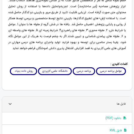
حجم نمونه شامل 15 نفر از متخصصان مذکور است که بر اساس نمونه‌گیری هدفمند انتخاب شدند.
ابزار پژوهش مصاحبه (غیر ساختارمند) است. تجزیه‌وتحلیل داده‌ها با استفاده از روش تحلیل
محتوای متن صورت گرفته است. ارزیابی قابلیت تایید از طریق مرور و بازبینی دو کدگذار حاصل شده
است. با استفاده ازفن¬های تطبیق کدگذارها، بازبینی نتایج توسط متخصصین و بررسی توسط همکار
از روایی و پایایی پژوهش اطمینان حاصل شد. یافته ها در شش گروه از مقوله ها با عنوان 1. عوامل
یا شرایط علی، 2. مقوله محوری 3. مقوله های راهبردی4. شرایط زمینه ای 5. مقوله های واسطه ای
و 6. مقوله های پیامدی شناسایی و تبیین شدند.اگر به چشم فرصت به هریک از این عوامل نگاه
شود، یقینا بستر مناسبی برای توسعه و بهبود فرایند تولید واجرای برنامه های درسی مهارتی در
آموزش های علمی کاریردی به قصد افزایش اشتغال پذیری دانش اموختگان فراهم خواهد نماید
کلمات کلیدی :
عوامل برنامه درسی
برنامه درسی
دانشگاه علمی کاربردی
روش داده بنیاد.
فایل ها
دانلود (PDF)
فایل XML