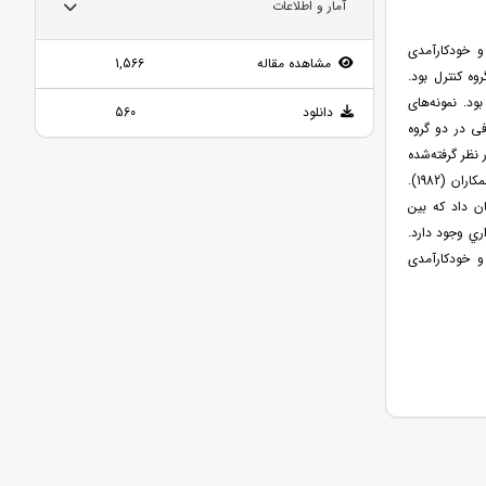
آمار و اطلاعات
(MBCT) بر انگیزش تحصیلی و خودکارآمدی
مشاهده مقاله
1,566
ه کنترل بود.
ه آماری پژوهش حاضر، کلیه دانش‌آموزان متوسطه دوره دوم شهر چمستان در سال تحصیلی 99-98 بود. نمونه‌های
دانلود
560
ادفی در دو گروه
ه در نظر گرفته‌شده
بود، عبارت بودند از: مقیاس انگیزش تحصیلی والرند و همکاران (۱۹۹۲) و پرسشنامه خودکارآمدی شرر و همکاران (1982).
SPSS-22 استفاده شد. نتایج نشان داد که بين
ري وجود دارد.
زش تحصیلی و خودکارآمدی