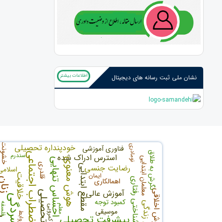
اطلاعات بیشتر
نشان ملی ثبت رسانه های دیجیتال
خشونت
خودپنداره تحصیلی
نومادری
فناوری آموزشی
نگرش به طلاق
اضطراب اجتماعی
سندرم
استرس ادراک شده
معلمان ابتدایی
هوش معنوی
احساس تنهایی
قلدری
رضایت جنسی
مقطع ابتدایی
اسلامی
ایمان
خلاقیت
درمان شناختی رفتاری
زنان
اهمالکاری
آموزش عالی
هوش اخلاقی
اشتیاق تحصیلی
افسردگی
کمبود توجه
فلسفه
معلم
کمرویی
موسیقی
روابط
پیشرفت تحصیلی