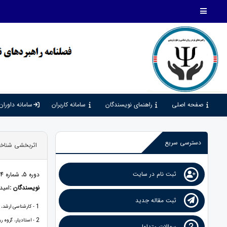
صفحه اصلی
راهنمای نویسندگان
سامانه کاربران
سامانه داوران
دسترسی سریع
اثربخشی شناخت درمانی مبتنی ب
ثبت نام در سایت
دوره 5، شماره 14، 1401، صفحات 171 - 181
نویسندگان :
امید
ثبت مقاله جدید
1
- کارشناسی ارشد، گ
2
- استادیار، گروه ر
سوالات متداول