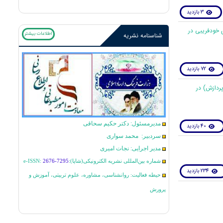
3 بازدید
 خودفریبی در
اطلاعات بیشتر
شناسنامه نشریه
72 بازدید
پردازش) در
مدیرمسئول: دکتر حکیم سحاقی
40 بازدید
سردبیر: محمد سواری
مدیر اجرایی: نجات امیری
شماره بین‌المللی نشریه الکترونیکی(شاپا):
2676-7295
e-ISSN:
234 بازدید
حیطه فعالیت: روانشناسی، مشاوره، علوم تربیتی، آموزش و
پرورش