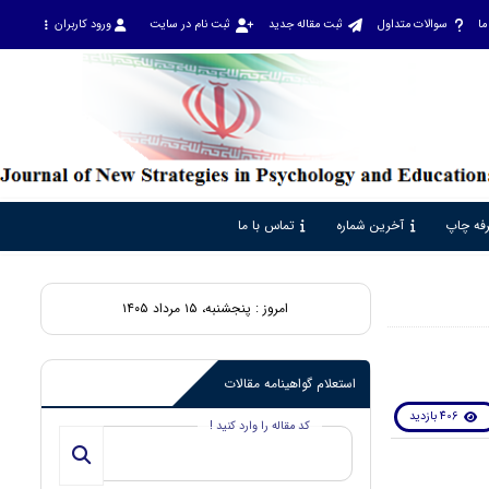
ما
سوالات متداول
ثبت مقاله جدید
ثبت نام در سایت
ورود کاربران
فه چاپ
آخرین شماره
تماس با ما
امروز : پنجشنبه، ۱۵ مرداد ۱۴۰۵
استعلام گواهینامه مقالات
406 بازدید
کد مقاله را وارد کنید !