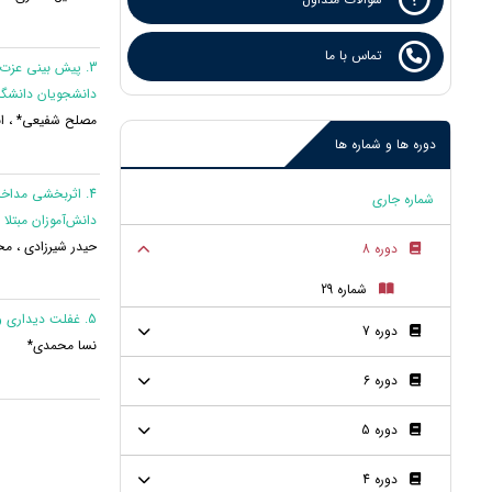
تماس با ما
3. پیش بینی عز
دانشجویان دانشگاه
مصلح شفیعی* ، انو
دوره ها و شماره ها
4. اثربخشی مداخل
شماره جاری
دانش‌آموزان مبتلا
حیدر شیرزادی ، م
دوره 8
شماره 29
5. غفلت دیداری و حرکتی: جنبه‌های بالینی و عصبی-شناختی
دوره 7
نسا محمدی*
دوره 6
دوره 5
دوره 4