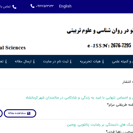
English
09222523133
تماس با 
 و کمیته علمی
هیات تحریریه
ثبت نام در سایت
ارسال مقاله
تعر
 انتشار
طمه طریقتی مرام*
مشاهده مقاله
رچی ، زهرا فردی*