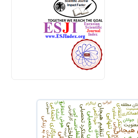
ایرانی
زاهدان
ایناگرام
نان مطلقه
هوش اخلاقی
انسولین
سازگاری اجتماعی
تنظیم هیجان
تفکر انتقادی
عملکرد تحصیلی
کارآفرینی
میمیت
مشاوره
خودآگاهی
قصه گویی
استیگما
اهمالکاری
سرزندگی تحصیلی
احساس تنهایی
امید به زندگی
جوانان
ه
عنویت
روایی
هیجانی
تربیت
تفکر خلاق
میگرن
PCK