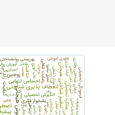
فناوری آموزشی
بهزیستی روانشناختی
درمان شناختی رفتاری
رضایت شغلی
جرات ورزی
آموزش عال
نقّاشی
تنظیم شناختی هیجان
تاب آوري
خلاقیت
نوجوان
تحلیل محتوا
آموزش ذهن آگاهی
کیفیت زندگی
عملکرد شغلی
آموزش
اطلاعات
فرسودگی تحصیلی
قصه خوانی
زوجین
تف
احساس تنهایی
عملکرد تحصیلی
انعطاف پذیری شناختی
هوش هیجانی
نقد
نومادری
انگیزش تحصیلی
ادیان
نشخوار فکری
پایایی
سرمایه روانشناختی
انگیزه پیشرفت
یادگیری سازمانی
استرس شغلی
عشق
الگوهای ارتباطی
اضطرا
توجه
پیشرف
جنسیت