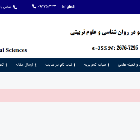
English
09222523133
تماس با 
 و کمیته علمی
هیات تحریریه
ثبت نام در سایت
ارسال مقاله
تعر