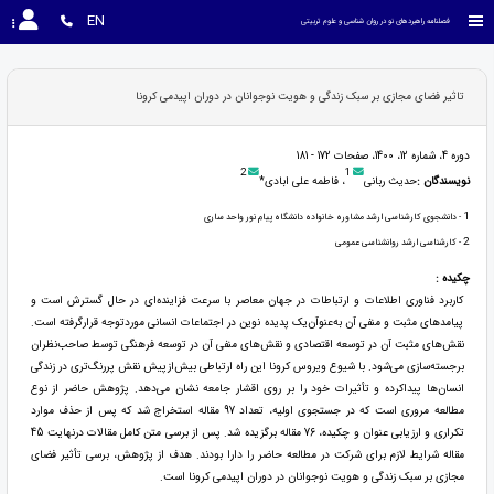
EN
فصلنامه راهبردهای نو در روان شناسی و علوم تربیتی
تاثیر فضای مجازی بر سبک زندگی و هویت نوجوانان در دوران اپیدمی کرونا
دوره 4، شماره 12، 1400، صفحات 172 - 181
2
1
نویسندگان :
حدیث ربانی
، فاطمه علی ابادی*
1
- دانشجوی کارشناسی ارشد مشاوره خانواده دانشگاه پیام نور واحد ساری
2
- کارشناسی ارشد روانشناسی عمومی
چکیده :
کاربرد فناوری اطلاعات و ارتباطات در جهان معاصر با سرعت فزاینده‌ای در حال گسترش است و
پیامدهای مثبت و منفی آن به‌عنوآن‌یک پدیده نوین در اجتماعات انسانی موردتوجه قرارگرفته است.
نقش‌های مثبت آن در توسعه اقتصادی و نقش‌های منفی آن در توسعه فرهنگی توسط صاحب‌نظران
برجسته‌سازی می‌شود. با شیوع ویروس کرونا این راه ارتباطی بیش‌ازپیش نقش پررنگ‌تری در زندگی
انسان‌ها پیداکرده و تأثیرات خود را بر روی اقشار جامعه نشان می‌دهد. پژوهش حاضر از نوع
مطالعه مروری است که در جستجوی اولیه، تعداد 97 مقاله استخراج شد که پس از حذف موارد
تکراری و ارزیابی عنوان و چکیده، 76 مقاله برگزیده شد. پس از برسی متن کامل مقالات درنهایت 45
مقاله شرایط لازم برای شرکت در مطالعه حاضر را دارا بودند. هدف از پژوهش، برسی تأثیر فضای
مجازی بر سبک زندگی و هویت نوجوانان در دوران اپیدمی کرونا است.