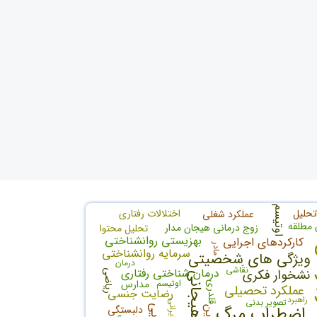
اوتیسم
تحلیل
اختلالات رفتاری
عملکرد شغلی
 مطلقه
زوج درمانی هیجان مدار
تحلیل محتوا
بهزیستی روانشناختی
کارکردهای اجرایی
مادر
ن
سرمایه روانشناختی
ویژگی های شخصیتی
درمان
نقّاشی
درمان شناختی رفتاری
نشخوار فکری
ریاضی
هوش هیجانی
اوتيسم
مدارس
قلدری
عملکرد تحصیلی
رضایت جنسی
راهبرد
تصویر بدنی
ایرانی
اضطراب مرگ
دلبستگی