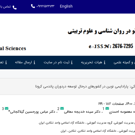
English
09222523133
تماس با 
 و کمیته علمی
هیات تحریریه
ثبت نام در سایت
ارسال مقاله
تعر
كي: پارادایمی نوین در کشورهای درحال توسعه دردوران پاندمی کرونا
3
2
1
ه معصومه احمدی
، دکتر سیده خدیجه معافی
، دکتر عباس پورحسین گیلاکجانی*
مدیریت آموزشی، گروه مدیریت آموزشی ، دانشگاه آزاد اسلامی واحد تنکابن، ایران.
ریت آموزشی ، دانشگاه آزاد اسلامی واحد تنکابن، تنکابن ، ایران