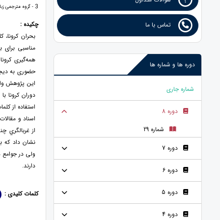
3
- گروه مترجمی زبان
چکیده :
تماس با ما
بحران کرونا، ك
مناسبی برای ب
همه‌گیری کرون
دوره ها و شماره ها
حضوری به دیجیت
این پژوهش واک
شماره جاری
دوران کرونا با
استفاده از کلم
دوره 8
شماره 29
نشان داد که ب
دوره 7
ولی در جوامع 
دارند.
دوره 6
دوره 5
کلمات کلیدی :
دوره 4