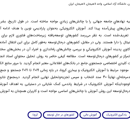
، دانشگاه آزاد اسلامی، واحد لاهیجان، لاهیجان، ایران
ليه نهادهاي جامعه جهانی را با چالش‌های زيادي مواجه ساخته است. در طول تاریخ، بشر 
حران‌های پیش‌آمده پیدا کند. آموزش الکترونیکی به‌عنوان پاراديمي نوین با هدف ادامه 
ا تعریف‌شده است. به نظر می‌رسد کشورهای توسعه‌یافته زیرساخت‌های فناوری لازم برای گ
ال را دارا هستند. ولی در مقابل، کشورهای درحال‌توسعه به‌طور کامل برای این انتقال آماد
اوی پدیده آموزش الكترونيكي و بررسی چالش‌های راه‌اندازی و اجراء آن در بخش‌های مختل
 تمرکز بر کشورهای درحال‌توسعه است. مطالعه کیفی حاضر به روش تحلیل محتواي اسناد انجام
ات کلیدی اختصاصی جستجوی جامع در بانک‌های اطلاعاتی معتبر انجام گردید. با مرور منابع الک
اسناد و مقالات موجود مرتبط با آموزش الکترونیک و بیماري کرو
از غربالگري چندمرحله‌ای نهایتاً 40 سند انتخاب و سپس تجزیه‌وتحلیل نهایی انجام گردید. درمجم
اوجوداینکه آموزش الکترونیک در شرایط پاندمی کمک شایانی در دستیابی به اهداف آموز
درحال‌توسعه این روش آموزش با چالش‌های اساسی مواجه است و کاربران همچنان به آموزش
یادگیری الکترونیک
آموزش عالی
کشورهای در حال توسعه
کرونا.