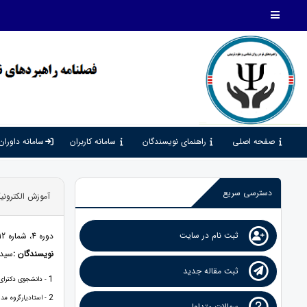
صفحه اصلی
راهنمای نویسندگان
سامانه کاربران
سامانه داوران
دسترسی سریع
آموزش الكتروني
ثبت نام در سایت
دوره 4، شماره 12، 1400، صفحات 182 - 199
نویسندگان :
سید
ثبت مقاله جدید
1
- دانشجوی دکترای 
2
- استادیارگروه مدی
سوالات متداول