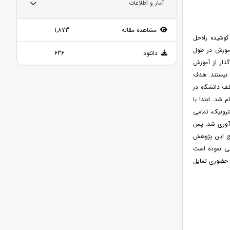
آمار و اطلاعات
مشاهده مقاله
1,873
کوشیده راه‌حل
آموزش در طول
دانلود
636
ذار از آموزش
ه نیستند. هدف
ف دانشگاه در
 شد. ابتدا با
ترونیک، تمامی
نا، در بازه زمانی 2019 تا 2021 جستجو و جمع‌آوری شد. پس
وع نتایج این پژوهش
شی نموده است
 حضوری تمایل