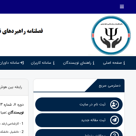
صفحه اصلی
راهنمای نویسندگان
سامانه کاربران
سامانه داوران
دسترسی سریع
رابطه بین هوش 
ثبت نام در سایت
دوره 7، شماره 23، 1403، صفحات 86 - 97
نویسندگان :
صبا 
ثبت مقاله جدید
1
- کارشناسی ارشد عل
2
- دانشیار، دانشکده
سوالات متداول