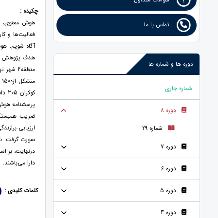
چکیده :
هوش معنوی، هو
تماس با ما
فعالیت‌ها و کار
آگاه شویم. هو
هدف پژوهش حاض
دوره ها و شماره ها
منطقه2 
شماره جاری
دوره 8
ضریب همبستگى 
شماره 29
صورت گرفت. نت
دوره 7
درنهایت، بر ا
دارا می‌باشند.
دوره 6
دوره 5
کلمات کلیدی :
دوره 4