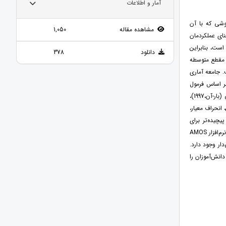
آمار و اطلاعات
وشی که با آن
مشاهده مقاله
1,050
عنای عملکردمان
ست، بنابراین
دانلود
378
 مقطع متوسطه
. جامعه آماری
طقه2 شهر تهران در سال تحصیلی 98-1397 بودند که بر اساس فرمول
کوکران 305 دانش‌آموز به‌طور تصادفی به‌عنوان نمونه انتخاب شدند. ابزار پژوهش، پرسشنامه هوش هیجانی (بار-آن،1997)،
نگين، انحراف معيار،
چیده‌تر براى
ارزيابى برازندگى الگوى پيشنهادى و بررسی فرضیات تحقیق از طريق الگويابى معادلات ساختارى با استفاده نرم‌افزار AMOS
ر وجود دارد.
نش‌آموزان را