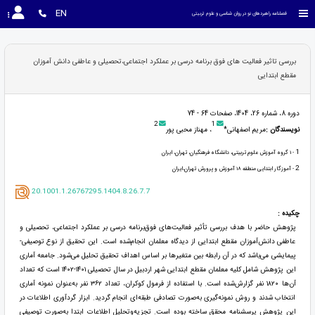
EN
فصلنامه راهبردهای نو در روان شناسی و علوم تربیتی
بررسی تاثیر فعالیت های فوق برنامه درسی بر عملکرد اجتماعی،تحصیلی و عاطفی دانش آموزان
مقطع ابتدایی
دوره 8، شماره 26، 1404، صفحات 64 - 74
2
1
نویسندگان :
مریم اصفهانی*
، مهناز محبی پور
1
- 1 گروه آموزش علوم تربیتی، دانشگاه فرهنگیان، تهران، ایران
2
- آموزگار ابتدایی منطقه 18 آموزش و پرورش تهران،ایران ‏
20.1001.1.26767295.1404.8.26.7.7
چکیده :
پژوهش حاضر با هدف بررسی تأثیر فعالیت‌های فوق‌برنامه درسی بر عملکرد اجتماعی، تحصیلی و
عاطفی دانش‌آموزان مقطع ابتدایی از دیدگاه معلمان انجام‌شده است. این تحقیق از نوع توصیفی-
پیمایشی می‌باشد که در آن رابطه بین متغیرها بر اساس اهداف تحقیق تحلیل می‌شود. جامعه آماری
این پژوهش شامل کلیه معلمان مقطع ابتدایی شهر اردبیل در سال تحصیلی ۱۴۰۱-۱۴۰۲ است که تعداد
آن‌ها ۱۸۲۰ نفر گزارش‌شده است. با استفاده از فرمول کوکران، تعداد ۳۶۲ نفر به‌عنوان نمونه آماری
انتخاب شدند و روش نمونه‌گیری به‌صورت تصادفی طبقه‌ای انجام گردید. ابزار گردآوری اطلاعات در
این پژوهش پرسشنامه محقق ساخته بوده است. تجزیه‌وتحلیل اطلاعات ابتدا به‌صورت توصیفی