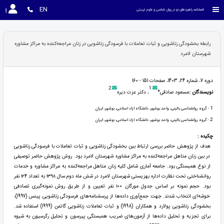
EN
فصلنامه راهبردهای نو در روان شناسی و علوم تربیتی
رابطه بخشودگی زناشویی و ثبات تعاملات با فرسودگی زناشویی در زنان مراجعه‌کننده به مراکز مشاوره
شهرستان لامرد
دوره 7، شماره 24، 1403، صفحات 151 - 160
2
1
نویسندگان :
مسعود صادقی*
، دکتر عزت دیره
1
- گروه روانشناسی بالینی، واحد بوشهر، دانشگاه ازاد اسلامی، بوشهر، ایران
2
- گروه روانشناسی بالینی، واحد بوشهر، دانشگاه ازاد اسلامی، بوشهر، ایران
چکیده :
هدف از پژوهش حاضر بررسی ارتباط بین بخشودگی زناشویی و ثبات تعاملات با فرسودگی زناشویی
در بین زنان متاهل مراجعه‌کننده به مراکز مشاوره شهرستان لامرد بود. روش پژوهش حاضر توصیفی
از نوع همبستگی بود. جامعه آماری شامل کلیه زنان متاهل مراجعه‌کننده به مراکز مشاوره و خدمات
روانشناختی تحت نظارت اداره بهزیستی شهرستان لامرد در شش ماه دوم سال ۱۳۹۸ به تعداد ۱۲۴ نفر
بود. حجم نمونه بر اساس جدول مورگان ۱۰۰ نفر تعیین و از طریق روش نمونه‌گیری تصادفی
خوشه‌ای انتخاب شدند. جهت جمع‌آوری داده‌ها از پرسشنامه‌های فرسودگی زناشویی پینس (1997)،
بخشودگی زناشویی پولارد و همکاران (1998) و ثبات تعاملات زناشویی گاتمن (1999) استفاده شد.
برای تجزیه و تحلیل داده‌ها از آزمون‌های ضریب همبستگی پیرسون و تحلیل رگرسیون به شیوه