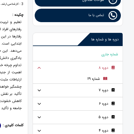
3
- کارشناسی ارشد، گ
چکیده :
تماس با ما
تعلیم و تربیت
رفتارهای افراد 
رفتارها در این
دوره ها و شماره ها
ابتدایی است. خ
می‌دهد. این خ
شماره جاری
یادگیری دانش‌
تداوم چرخه خشو
دوره 8
اهمیت از جنبه
شماره 29
ارتباطات مثبت 
چشمگیر خواهد ب
دوره 7
تأکید بر نقش 
کاهش خشونت در
دوره 6
جامعه و تأکید ب
دوره 5
کلمات کلیدی :
دوره 4