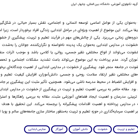
روه تکنولوژی آموزشی، دانشگاه بین المللی، چابهار، ایران
 به‌عنوان یکی از عوامل اساسی توسعه انسانی و اجتماعی، نقش بسیار حیاتی در شکل‌
ایفا می‌کند. این موضوع از اهمیت ویژه‌ای در مراحل ابتدایی زندگی افراد برخوردار است، زیرا 
 دوره‌های زمانی می‌ریزد. یکی از چالش‌های مهم در فرآیند تعلیم و تربیت، پیشگیری از خ
شونت در مدارس ابتدایی به‌عنوان یک پدیده ناخواسته و نگران‌کننده، جوانان را به‌شدت ت
شونت می‌تواند از انواع مختلفی نظیر جسمی، روانی یا کلامی باشد و موجب اثرات منف
آموزان گردد. عدم پرداخت به این موضوع می‌تواند باعث تشدید مشکلات اجتماعی و تحصی
نت در جامعه منجر شود. پیشگیری از خشونت در مدارس ابتدایی از اهمیت چندگانه‌ای برخو
‌های مختلفی نظیر ارتقاء سلامت روحی و جسمی دانش‌آموزان، افزایش کیفیت تعلیم و 
و افزایش انضباط در محیط مدرسه ناشی می‌شود. همچنین، تأثیر مثبت این پیشگیری بر جامعه
ود. مقاله حاضر به بررسی اهمیت تعلیم و تربیت در پیشگیری از خشونت در مدارس ابتدایی 
تربیتی مدرسان و اهمیت ایجاد فضاهای آموزشی مثبت، مقاله به بررسی راهکارها و استرات
 مدارس پرداخته و اهمیت اقدامات پیشگیرانه را برجسته می‌کند. این تحقیق با هدف 
ر اهمیت سرمایه‌گذاری در حوزه تعلیم و تربیت به‌منظور ساختار سازی جامعه‌های سالم و پویا ا
تعلیم و تربیت
خشونت
دانش آموزان
آموزگار
مدارس ابتدایی