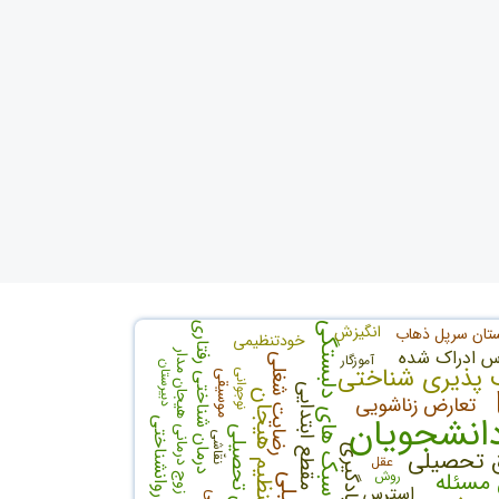
سبک های دلبستگی
درمان شناختی رفتاری
انگیزش
تان سرپل ذهاب
خودتنظیمی
س ادراک شده
زوج درمانی هیجان مدار
آموزگار
رضایت شغلی
دبیرستان
 پذیری شناختی
نوجوانی
موسیقی
مقطع ابتدایی
تنظیم هیجان
تعارض زناشویی
انشجویان
بهزیستی روانشناختی
انگیزش تحصیلی
نقّاشی
یادگیری
ق تحصیلی
عقل
مسئله
روش
استرس