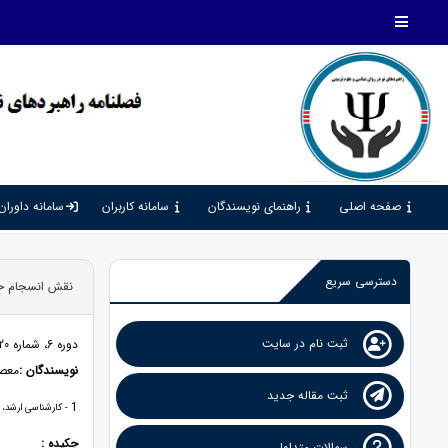
صفحه اصلی
راهنمای نویسندگان
سامانه کاربران
سامانه داوران
دسترسی سریع
نقش انسجام خان
ثبت نام در سایت
دوره 6، شماره 20، 1402، صفحات 17 - 24
نویسندگان :
معص
ثبت مقاله جدید
1
- کارشناسی ارشد، گ
چکیده :
سوالات متداول