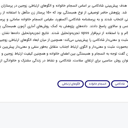
هدف پیش‌بینی شادکامی بر اساس انسجام خانواده و الگوهای ارتباطی زوجین در پرستاران 
کرمانشاه انجام شد. پژوهش حاضر توصیفی از نوع همبستگی بود که 150 پرستار زن مت
ی انتخاب شدند و به پرسشنامه شادکامی آکسفورد، مقیاس انسجام خانواده سامانی و پرسش
نس و سالاوی پاسخ دادند. داده‌های پژوهش به کمک روش‌های آماری آزمون همبستگی پ
رگرسیون گام‌به‌گام و با استفاده از نرم‌افزار spss تجزیه‌وتحلیل شدند. نتایج تجزیه‌وتحلیل داد
 مثبت و معنی‌دار شادکامی را پیش‌بینی می‌کند؛ همچنین از میان ابعاد الگوهای ارتباطی زوجین،
به‌صورت مثبت و معنی‌دار و الگوی ارتباط اجتناب متقابل به‌طور منفی و معنی‌دار پیش‌بین ش
ان گفت توجه به انسجام و همبستگی بین اعضای خانواده و همچنین کیفیت ارتباط زوجین و 
عنوان روش مناسبی برای ارتقای سلامت، شادکامی و نشاط در زندگی مشترک و خانوادگی از 
شادکامی
انسجام خانواده
الگوهای ارتباطی.