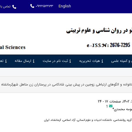
English
09222523133
تماس با 
 و کمیته علمی
هیات تحریریه
ثبت نام در سایت
ارسال مقاله
تعر
واده و الگوهای ارتباطی زوجین در پیش بینی شادکامی در پرستاران زن متاهل شهرکرمانشاه
1
ومه محمدی*
روه روانشناسی، دانشکده ادبیات و علوم انسانی، آزاد اسلامی، کرمانشاه، ایران