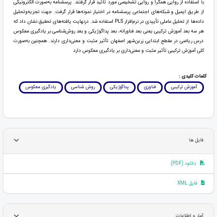
با استفاده از روایی همگرا و روایی تشخیصی مورد تائید قرار گرفتند. پرسشنامه به‌صورت الکترونیکی
از طریق ایمیل و شبکه‌های اجتماعی پرسشنامه در اختیار نمونه‌ها قرار گرفت. جهت تجزیه‌وتحلیل
داده‌ها از تحلیل عاملی تأییدی در نرم‌افزار PLS استفاده شد. درنهایت یافته‌های تحقیق نشان داد که
هر سه بعد آموزش ترکیبی یعنی بعد فناورانه، بعد پداگوژیکی و بعد روش‌شناسی بر یادگیری معکوس
درس ریاضی در مقطع ابتدایی زرین‌شهر اصفهان تأثیر مثبت و معنی‌داری دارند. همچنین به‌صورت
کلی آموزش ترکیبی تأثیر مثبت و معنی‌داری بر یادگیری معکوس دارد
کلمات کلیدی :
آموزش ترکیبی
فناوری
پداگوژیکی
روش شناسی
یادگیری معکوس
فایل ها
دانلود (PDF)
فایل XML
آمار و اطلاعات