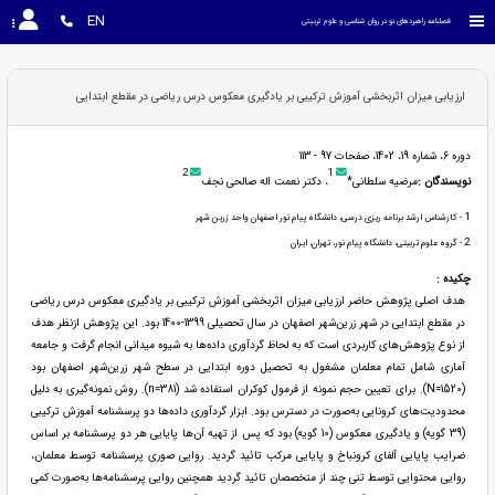
EN
فصلنامه راهبردهای نو در روان شناسی و علوم تربیتی
ارزیابی میزان اثربخشی آموزش ترکیبی بر یادگیری معکوس درس ریاضی در مقطع ابتدایی
دوره 6، شماره 19، 1402، صفحات 97 - 113
2
1
نویسندگان :
مرضیه سلطانی*
، دکتر نعمت اله صالحی نجف
1
- کارشناس ارشد برنامه ریزی درسی، دانشگاه پیام نور اصفهان واحد زرین شهر
2
- گروه علوم تربیتی، دانشگاه پیام نور، تهران، ایران
چکیده :
هدف اصلی پژوهش حاضر ارزیابی میزان اثربخشی آموزش ترکیبی بر یادگیری معکوس درس ریاضی
در مقطع ابتدایی در شهر زرین‌شهر اصفهان در سال تحصیلی 1399-1400 بود. این پژوهش ازنظر هدف
از نوع پژوهش‌های کاربردی است که به لحاظ گردآوری داده‌ها به شیوه میدانی انجام گرفت و جامعه
آماری شامل تمام معلمان مشغول به تحصیل دوره ابتدایی در سطح شهر زرین‌شهر اصفهان بود
(1520=N). برای تعیین حجم نمونه از فرمول کوکران استفاده شد (381=n). روش نمونه‌گیری به دلیل
محدودیت‌های کرونایی به‌صورت در دسترس بود. ابزار گردآوری داده‌ها دو پرسشنامه آموزش ترکیبی
(39 گویه) و یادگیری معکوس (10 گویه) بود که پس از تهیه آن‌ها پایایی هر دو پرسشنامه بر اساس
ضرایب پایایی آلفای کرونباخ و پایایی مرکب تائید گردید. روایی صوری پرسشنامه توسط معلمان،
روایی محتوایی توسط تنی چند از متخصصان تائید گردید همچنین روایی پرسشنامه‌ها به‌صورت کمی