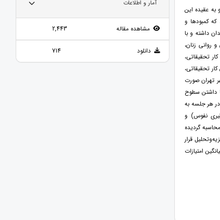
آمار و اطلاعات
 به عقیده این
 که کمبودها و
مشاهده مقاله
2,443
ان داشته و با
و روانی زنان،
دانلود
714
کار تحقیقاتی،
کار تحقیقاتی،
ر تهران صورت
با داشتن سطوح
در هر جلسه به
رگیری نفوس) و
محاسبه گردیده
ورد تجزیه‌وتحلیل قرار
انگین امتیازات