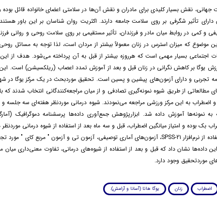
جهانی، نقش بسیار کلیدی برای مادران و نقش آن‌ها در سلامتی اعضای خانواده قائل بوده و
 دارای تأثیر شگرفی بر روی سلامت جامعه دارند. اکثریت روان شناسان بر این باور هستند
ی و کمی در روابط میان مادر و فرزندان، تأثیر مستقیمی بر روی سلامت روحی و روانی فرزند
ین موضوع که میزان استرس در زنان معمولاً بیشتر از مردان است، لذا توجه به مسائل روحی 
 اجتماعی بسیار مهمی است که هرروزه بیشتر از قبل به آن پرداخته می‌شود. هدف از این 
ورزش یوگا بر کاهش نگرانی در زنان قبل و بعد از آموزش تمدد اعصاب (ریلکسیشن) است. این 
 تجربی و دارای آزمون‌های پیشین و پسین است. تحقیق موردبحث در یک مرکز یوگا در شه
های مطالعاتی از طریق شیوه نمونه‌گیری تصادفی و از میان مراجعه‌کنندگانی انتخاب شدند که 
 اضطراب به این مرکز ورزشی مراجعه می‌نمودند. شیوه درمانی موردنظر هفته‌ای سه جلسه و 
 دقیقه به نمونه‌ها آموزش داده شد. ابزارپژوهش جمع‌آوری داده‌ها پرسشنامه دموگرافیک (آما
ب بک بوده و امتیاز میانگین اضطراب، قبل و سه ماه بعد از استفاده از شیوه درمانی موردنظر 
و داده‌ها با استفاده از نرم‌افزار SPSS-21، آزمون‌های آماری توصیفی، آزمون تی و آزمون " مربع کای " م
ین داده‌ها نشان داد که قبل و بعد از استفاده از شیوه‌های درمانی، تفاوت معنی‌داری میان می
ای موردتحقیق وجود دارد.
اضطراب
زنان
یوگا هاتا (آسانا و آرامش).