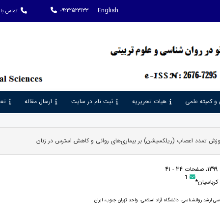
English
09222523133
تماس با 
 و کمیته علمی
هیات تحریریه
ثبت نام در سایت
ارسال مقاله
تعر
آموزش تمدد اعصاب (ریلکسیشن) بر بیماری‌های روانی و کاهش استرس در زنان
1
 کرباسیان*
ی ارشد روانشناسی، دانشگاه آزاد اسلامی، واحد تهران جنوب، ایران