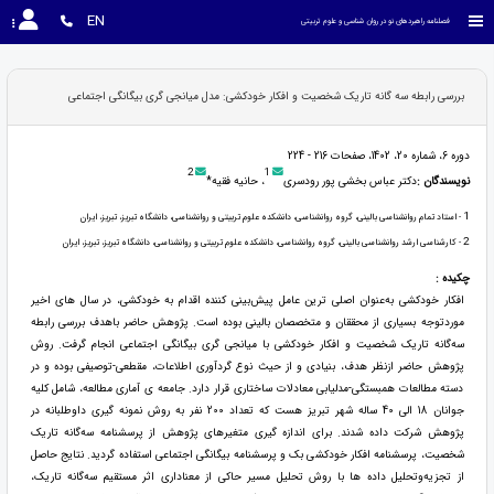
EN
فصلنامه راهبردهای نو در روان شناسی و علوم تربیتی
بررسی رابطه سه گانه تاریک شخصیت و افکار خودکشی: مدل میانجی گری بیگانگی اجتماعی
دوره 6، شماره 20، 1402، صفحات 216 - 224
2
1
نویسندگان :
دکتر عباس بخشی پور رودسری
، حانیه فقیه*
1
- استاد تمام روانشناسی بالینی، گروه روانشناسی، دانشکده علوم تربیتی و روانشناسی، دانشگاه تبریز، تبریز، ایران
2
- کارشناسی ارشد روانشناسی بالینی، گروه روانشناسی، دانشکده علوم تربیتی و روانشناسی، دانشگاه تبریز، تبریز، ایران
چکیده :
افکار خودکشی به‌عنوان اصلی ترین عامل پیش‌بینی کننده اقدام به خودکشی، در سال های اخیر
موردتوجه بسیاری از محققان و متخصصان بالینی بوده است. پژوهش حاضر باهدف بررسی رابطه
سه‌گانه تاریک شخصیت و افکار خودکشی با میانجی گری بیگانگی اجتماعی انجام گرفت. روش
پژوهش حاضر ازنظر هدف، بنیادی و از حیث نوع گردآوری اطلاعات، مقطعی-توصیفی بوده و در
دسته مطالعات همبستگی-مدلیابی معادلات ساختاری قرار دارد. جامعه ی آماری مطالعه، شامل کلیه
جوانان 18 الی 40 ساله شهر تبریز هست که تعداد 200 نفر به روش نمونه گیری داوطلبانه در
پژوهش شرکت داده شدند. برای اندازه گیری متغیرهای پژوهش از پرسشنامه سه‌گانه تاریک
شخصیت، پرسشنامه افکار خودکشی بک و پرسشنامه بیگانگی اجتماعی استفاده گردید. نتایج حاصل
از تجزیه‌وتحلیل داده ها با روش تحلیل مسیر حاکی از معناداری اثر مستقیم سه‌گانه تاریک،