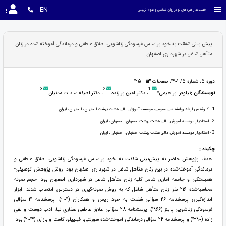
EN
فصلنامه راهبردهای نو در روان شناسی و علوم تربیتی
پیش بینی شفقت به خود براساس فرسودگی زناشویی، طلاق عاطفی و درماندگی آموخته شده در زنان
متأهل شاغل در شهرداری اصفهان
دوره 5، شماره 15، 1401، صفحات 113 - 125
3
2
1
نویسندگان :
نیلوفر ابراهیمی*
، دکتر امین برازنده
، دکتر لطیفه سادات مدنیان
1
- کارشناس ارشد روانشناسی عمومی، موسسه آموزش عالی هشت بهشت اصفهان ، اصفهان ، ایران
2
- استادیار موسسه آموزش عالی هشت بهشت اصفهان ، اصفهان ، ایران
3
- استادیار موسسه آموزش عالی هشت بهشت اصفهان ، اصفهان ، ایران
چکیده :
هدف پژوهش حاضر به پیش‌بینی شفقت به خود براساس فرسودگی زناشویی، طلاق عاطفی و
درماندگی آموخته‌شده در بین زنان متأهل شاغل در شهرداری اصفهان بود. روش پژوهش توصیفی-
همبستگی و جامعه آماری شامل کلیه زنان متأهل شاغل در شهرداری اصفهان بود. حجم نمونه
محاسبه‌شده 216 نفر زنان متأهل شاغل که به روش نمونه‌گیری در دسترس انتخاب شدند. ابزار
اندازه‌گیری پرسشنامه 26 سؤالی شفقت به خود ریس و همکاران (۲۰11)، پرسشنامه 21 سؤالی
فرسودگی زناشویی پاینز (1966)، پرسشنامه 28 سؤالی طلاق عاطفی صفاري نيا، ادب دوست و تقي
زاده (1390) و پرسشنامه 24 سؤالی درماندگی آموخته‌شده سورنتی، فیلیپلو، کاستا و بازای (2014) بود.