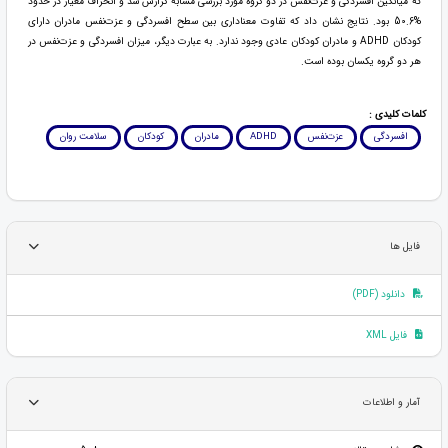
که میانگین افسردگی و عزت‌نفس در دو گروه مورد بررسی مشابه گزارش شد و انحراف معیار در حدود
%50.6 بود. نتایج نشان داد که تفاوت معناداری بین سطح افسردگی و عزت‌نفس مادران دارای
کودکان ADHD و مادران کودکان عادی وجود ندارد. به عبارت دیگر، میزان افسردگی و عزت‌نفس در
هر دو گروه یکسان بوده است.
کلمات کلیدی :
افسردگی
عزت‌نفس
ADHD
مادران
کودکان
سلامت روان
فایل ها
دانلود (PDF)
فایل XML
آمار و اطلاعات