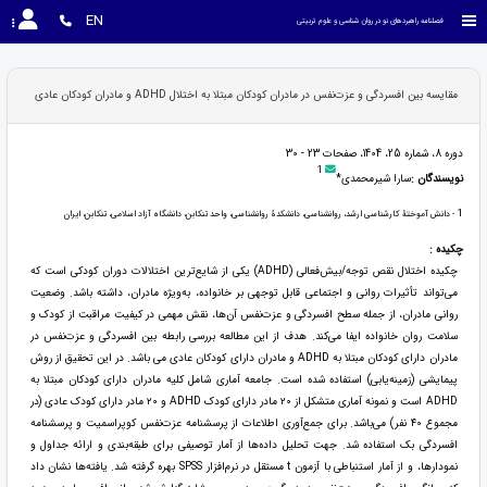
EN
فصلنامه راهبردهای نو در روان شناسی و علوم تربیتی
مقایسه بین افسردگی و عزت‌نفس در مادران کودکان مبتلا به اختلال ADHD و مادران کودکان عادی
دوره 8، شماره 25، 1404، صفحات 23 - 30
1
نویسندگان :
سارا شیرمحمدی*
1
- دانش آموختۀ کارشناسی ارشد، روانشناسی، دانشکدۀ روانشناسی، واحد تنکابن، دانشگاه آزاد اسلامی، تنکابن، ایران
چکیده :
چکیده اختلال نقص توجه/بیش‌فعالی (ADHD) یکی از شایع‌ترین اختلالات دوران کودکی است که
می‌تواند تأثیرات روانی و اجتماعی قابل توجهی بر خانواده، به‌ویژه مادران، داشته باشد. وضعیت
روانی مادران، از جمله سطح افسردگی و عزت‌نفس آن‌ها، نقش مهمی در کیفیت مراقبت از کودک و
سلامت روان خانواده ایفا می‌کند. هدف از این مطالعه بررسی رابطه بین افسردگی و عزت‌نفس در
مادران دارای کودکان مبتلا به ADHD و مادران دارای کودکان عادی می باشد. در این تحقیق از روش
پیمایشی (زمینه‌یابی) استفاده شده است. جامعه آماری شامل کلیه مادران دارای کودکان مبتلا به
ADHD است و نمونه آماری متشکل از ۲۰ مادر دارای کودک ADHD و ۲۰ مادر دارای کودک عادی (در
مجموع ۴۰ نفر) می‌باشد. برای جمع‌آوری اطلاعات از پرسشنامه عزت‌نفس کوپراسمیت و پرسشنامه
افسردگی بک استفاده شد. جهت تحلیل داده‌ها از آمار توصیفی برای طبقه‌بندی و ارائه جداول و
نمودارها، و از آمار استنباطی با آزمون t مستقل در نرم‌افزار SPSS بهره گرفته شد. یافته‌ها نشان داد