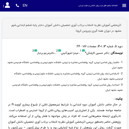
EN
فصلنامه راهبردهای نو در روان شناسی و علوم تربیتی
اثربخشی آموزش نظریه انتخاب برتاب آوری تحصیلی دانش آموزان دختر پایه ششم ابتدایی شهر
مشهد در دوران همه گیری ویروس کرونا
دوره 5، شماره 13، 1401، صفحات 187 - 199
3
2
1
نویسندگان :
دکتر حسین کارشکی*
، میترا شهرآئینی
، دکترمریم بردبار
1
- دانشیار روان شناسی تربیتی، گروه روانشناسی مشاوره و تربیتی، دانشکده علوم تربیتی و روانشناسی، دانشگاه فردوسی مشهد،
مشهد، ایران
2
- کارشناسی ارشد روان شناسی تربیتی، گروه روانشناسی مشاوره و تربیتی، دانشکده علوم تربیتی و روانشناسی، دانشگاه
فردوسی مشهد، مشهد، ایران
3
- استادیار روان شناسی تربیتی، گروه روانشناسی مشاوره و تربیتی، دانشکده علوم تربیتی و روانشناسی، دانشگاه فردوسی
مشهد، مشهد، ایران
چکیده :
در حال حاضر دانش آموزان دوره ابتدایی با شرایط غیرمعمول ناشی از شیوع بیماری کووید-19 در
جامعه مواجه هستند. یکی از اصلی‌ترین آسیب‌های روانی ناشی از کرونا استرس و اضطراب است.
تاب‌آوری ازجمله متغیرهایی است که افراد در زمان مواجهه با فشار روانی از آن استفاده می‌کنند.
پژوهش حاضر به‌منظور بررسی اثربخشی آموزش نظریه انتخاب برتاب آوری تحصیلی دانش آموزان
صورت گرفت. روش این پژوهش از نوع شبه آزمایشی بود و با طرح پیش‌آزمون – پس‌آزمون با