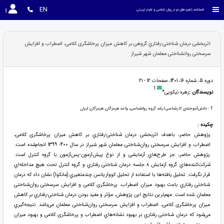
EN
فصلنامه راهبردهای نو در روان شناسی و علوم تربیتی
اثربخشی‌ درمان شناختی‌-رفتاري گروهی بر کاهش‌ میزان پرخاشگری کلامی‌، اضطراب و افزایش‌
سرسختی‌ روانشناختی‌ معلمان شهر شیراز
دوره 5، شماره 16، 1401، صفحات 12 - 21
1
نویسندگان :
زهره نیکویی*
1
- دانش‌آموخته‌ی کارشناسی ارشد گروه روانشناسی‌، واحد هرمزگان، هرمزگان، ایران
چکیده :
پژوهش‌ حاضر، باهدف‌ اثربخشی‌ درمان‌ شناختی‌-رفتاري بر کاهش‌ میزان‌ پرخاشگری کلامی‌،
اضطراب‌ و افزایش‌ سرسختی‌ روان‌شناختی‌ معلمان‌ شهر شیراز‌ در سال‌ 400- 1399 انجام‌شده‌ است‌.
پژوهش‌ حاضر، جز طرح‌هاي آزمایشی‌ و از نوع‌ پیش‌آزمون‌-پس‌آزمون‌ با گروه‌ کنترل‌ است‌.
شرکت‌کننده‌هاي گروه‌ آزمایش‌ ٨ جلسه‌ درمان‌ شناختی‌ رفتاري و گروه‌ کنترل‌ تحت‌ هیچ‌ مداخله‌اي
قرار نگرفت‌. تحلیل‌ یافته‌ها با استفاده‌ از تحلیل‌ کوواریانس‌ چندمتغیري (مانکوا) نشان‌ داد که‌ درمان‌
شناختی‌ رفتاري باعث‌ بهبود میزان‌ اضطراب‌، پرخاشگری کلامی و افزایش‌ سرسختی‌ روان‌شناختی‌
معلمان‌ شده‌ است‌. مهم‌ترین‌ نتایج‌ این‌ پژوهش‌، مؤثر و مفید بودن‌ درمان‌ شناختی‌-رفتاري بر کاهش‌
میزان‌ پرخاشگری کلامی‌، اضطراب‌ و افزایش‌ سرسختی‌ روان‌شناختی‌ معلمان‌ می‌باشد. نتیجه‌گیري
می‌شود که‌ درمان‌ شناختی‌ رفتاري بر بهبود نشانه‌هاي اضطراب‌ و پرخاشگری کلامی‌ و بهبود میزان‌