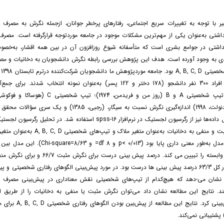
یر با توجه به تغییرات سریع اجتماعی، رفتارهای پرخطر جوانان، ازجمله نگرش به مصرف س
اشتی به‌عنوان یکی از مهم‌ترین مشکلات موجود در جامعه موردتوجه قرارگرفته است. مصرف
هداشتی در جوامع بشری است که متأسفانه شیوع روزافزون آن در بین همه اقشار، به‌خص
ادی به وجود آورده است. هدف این پژوهش بررسی رابطه نگرش دانشجویان به دخانیات و مصر
الگو
بود که از این افراد 300 نفر دانشجو (178 دختر و 122 پسر) به‌عنوان نمونه انتخاب شدند. 
شخصیتی D (دنولت، 1998) اندازه‌گیری نگرش نسبت به سیگار، (رجبی، 1385) و
شد. برای تحلیل داده‌ها نیز از رگرسیون لجستیک در نرم‌افزار spss-16 استفاده شد. در تح
عامل نگرش مثبت و منفی به دخانیات به‌عنوان متغیر ملاک
واریانس متغیر وابسته را تبیین می کند. درصد پیش بینی درست 
60/3 است و در کل 63/3 درصد پیش بینی ها درست بود. در مورد پیش‌بینی الگوهای رفتاری شخصیتی 
ج نشان می-دهد که هیچ‌کدام از تیپ‌های شخصیتی نقش معناداری در پیش‌بینی مصرف 
ند. نتایج این مطالعه نشان داد می‌توان نگرش مثبت یا منفی به دخانیات را از طریق ال
شخصیتی پیش‌بینی کرد. نتایج این مط
 پشتیبانی نمی‌کند.