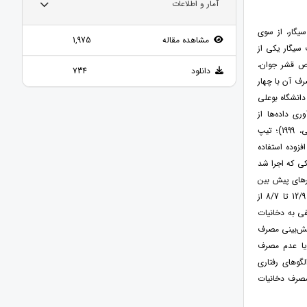
آمار و اطلاعات
یگار، از سوی
مشاهده مقاله
1,975
 سیگار یکی از
وص قشر جوان،
دانلود
734
ف آن با چهار
ی رفتاری شخصیتی A, B, C, D بود. جامعه موردپژوهش ما دانشجویان شرکت‌کننده درترم تابستان 1398 دانشگاه بوعلی
برای جمع‌آوری داده‌ها از
پرسشنامه‌های تیپ شخصیتی A و B (روز من و فریدمن، 1974)؛ تیپ شخصیتی C (هوساکا و فوکوشی، 1999)؛ تیپ
 یک سری سؤالات محقق افزوده استفاده
لیل رگرسیون لجستیکی که اجرا شد
 و تیپ‌های شخصیتی A, B, C, D به‌عنوان متغیرهای پیش بین
به کار رفتند و مدل به‌طور معنی داری پایا بود (0/013 >p و 8 df= و 8/63=Chi-square). این مدل بین 12/9 تا 8/7 از
برای نگرش مثبت 66/7 و برای نگرش منفی به دخانیات
و پیش‌بینی مصرف
یا عدم مصرف
گوهای رفتاری
العه از پیش‌بین بودن الگوهای رفتاری شخصیتی A, B, C, D برای مصرف دخانیات