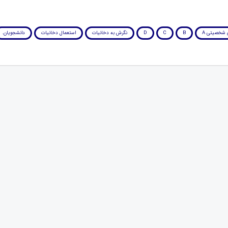
ی شخصیتی A
B
C
D
نگرش به دخانیات
استعمال دخانیات
دانشجویان.