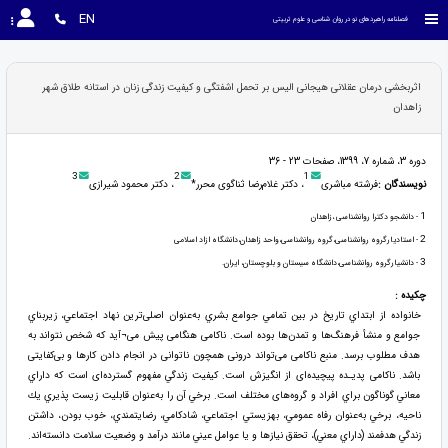
EN
فصلنامه راهبردهای نو در روان شناسی و علوم تربیتی
اثربخشی درمان عقلانی هیجانی الیس بر تحمل اشفتگی و کیفیت زندگی زنان در استانه طلاق شهر
زاهدان
دوره 3، شماره 7، 1399، صفحات 23 - 36
3
2
1
نویسندگان :
فرشته مباشری
، دکتر غلام‌رضا ثناگوی محرر*
، دکتر محمود شیرازی
1
- دانشجو دکترا روانشناسی ،زاهدان
2
- استادیارگروه روانشناسی،گروه روانشناسی،واحد زاهدان،دانشگاه ازاد اسلامی
3
- دانشیارگروه روانشناسی،دانشگاه سیستان و بلوچستان، ایران.
چکیده :
خانواده از ابتداي تاريخ در بين تمامي جوامع بشري به‌عنوان اصلی‌ترین نهاد اجتماعي، زيربناي
جوامع و منشأ فرهنگ‌ها و تمدن‌ها بوده است. ناکامی هنگامی پیش می¬آید که شخص نتواند به
هدف مطلوب برسد. منبع ناکامی می‌تواند درونی همچون ناتوانی در انجام دادن کارها و بی‌کفایتی
باشد. ناکامی پدیـده پیچیده‌ای از انگیزش است. كيفيت زندگي مفهوم گسترده‌ای است كه داراي
معاني گوناگون براي افراد و گروه‌های مختلف است. برخي آن را به‌عنوان قابليت زيست پذيري يك
ناحيه، برخي به‌عنوان رفاه عمومي، بهزيستي اجتماعي، شادكامي، رضايتمندي، خوب بودن، داشتن
زندگي هدفمند (داراي معني)، تحقق نيازها و يا عوامل عيني مانند درآمد و وضعيت سلامت دانسته‌اند.