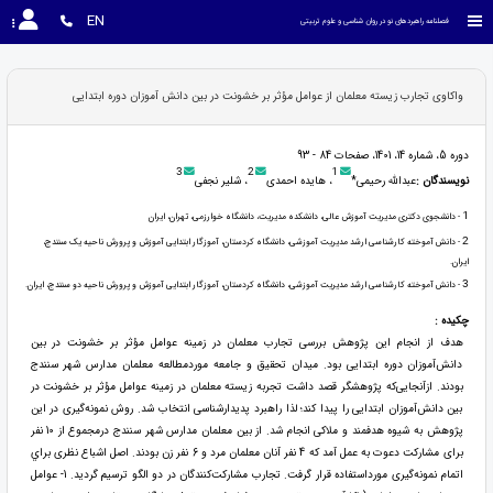
EN
فصلنامه راهبردهای نو در روان شناسی و علوم تربیتی
واکاوی تجارب زیسته معلمان از عوامل مؤثر بر خشونت در بین دانش آموزان دوره ابتدایی
دوره 5، شماره 14، 1401، صفحات 84 - 93
3
2
1
نویسندگان :
عبدالله رحیمی*
، هایده احمدی
، شلیر نجفی
1
- دانشجوی دکتری مدیریت آموزش عالی، دانشکده مدیریت، دانشگاه خوارزمی، تهران، ایران
2
- دانش آموخته کارشناسی ارشد مدیریت آموزشی، دانشگاه کردستان، آموزگار ابتدایی آموزش و پرورش ناحیه یک سنندج،
ایران.
3
- دانش آموخته کارشناسی ارشد مدیریت آموزشی، دانشگاه کردستان، آموزگار ابتدایی آموزش و پرورش ناحیه دو سنندج، ایران.
چکیده :
هدف از انجام این پژوهش بررسی تجارب معلمان در زمینه عوامل مؤثر بر خشونت در بین
دانش‌آموزان دوره ابتدایی بود. میدان تحقیق و جامعه موردمطالعه معلمان مدارس شهر سنندج
بودند. ازآنجایی‌که پژوهشگر قصد داشت تجربه زیسته معلمان در زمینه عوامل مؤثر بر خشونت در
بین دانش‌آموزان ابتدایی را پیدا کند؛ لذا راهبرد پدیدارشناسی انتخاب شد. روش نمونه‌گیری در این
پژوهش به شیوه هدفمند و ملاکی انجام شد. از بین معلمان مدارس شهر سنندج درمجموع از 10 نفر
برای مشارکت دعوت به عمل آمد که 4 نفر آنان معلمان مرد و 6 نفر زن بودند. اصل اشباع نظری براي
اتمام نمونه‌گیری مورداستفاده قرار گرفت. تجارب مشارکت‌کنندگان در دو الگو ترسیم گردید. 1- عوامل