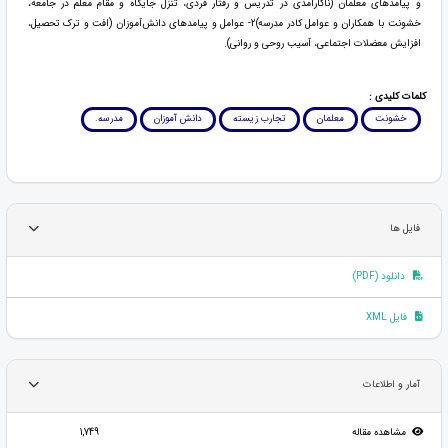
و پیامدهای معلمان (ناکارآمدی در تدریس و رفتار فردی، تنزل جایگاه و مقام معلم در جامعه،
خشونت با همکاران و عوامل کادر مدرسه)2- عوامل و پیامدهای دانش‌آموزان (افت و ترک تحصیل،
افزایش معضلات اجتماعی، آسیب روحی و روانی).
کلمات کلیدی :
خشونت
معلمان
تجارب زیسته
دانش آموزان
مدرسه.
فایل ها
دانلود (PDF)
فایل XML
آمار و اطلاعات
مشاهده مقاله
1,749