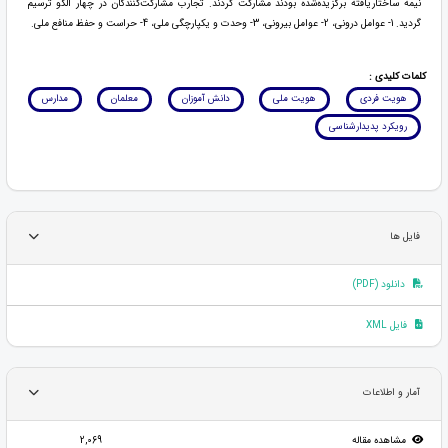
نیمه ساختاریافته برگزیده‌شده بودند مشارکت کردند. تجارب مشارکت‌کنندگان در چهار الگو ترسیم
گردید. 1- عوامل درونی، 2- عوامل بیرونی، 3- وحدت و یکپارچگی ملی، 4- حراست و حفظ منافع ملی.
کلمات کلیدی :
هویت فردی
هویت ملی
دانش آموزان
معلمان
مدارس
رویکرد پدیدارشناسی
فایل ها
دانلود (PDF)
فایل XML
آمار و اطلاعات
مشاهده مقاله
2,069