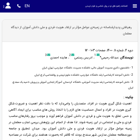
EN
فصلنامه راهبردهای نو در روان شناسی و علوم تربیتی
رهیافتی پدیدارشناسانه در زمینه‌ی عوامل مؤثر بر ارتقاء هویت فردی و ملی دانش آموزان از دیدگاه
معلمان
دوره 4، شماره 11، 1400، صفحات 103 - 112
3
2
1
نویسندگان :
عبدالله رحیمی*
، ادریس رستمی
، هایده احمدی
1
- دانشجوی دکتری مدیریت آموزش عالی، دانشکده مدیریت، دانشگاه خوارزمی، تهران، ایران
2
- دانش¬آموخته کارشناسی ارشد دانشگاه خوارزمی، دانشکده علوم تربیتی و روانشناسی،کرج، ایران.
3
- دانش آموخته کارشناسی ارشد مدیریت آموزشی، دانشگاه کردستان، آموزگار ابتدایی آموزش و پرورش ناحیه یک سنندج،
ایران.
چکیده :
اهمیت شکل گیری هویت در افراد، متصدیان را وا‌می‌دارد که با دقت نظر اهمیت و ضرورت شکل
گیری هویت در افراد و اعمال حساسیت های لازم را با اتخاذ روش های مناسب برای ایجاد آگاهی
و حس تعلق به هویت ملی و فردی در دانش آموزان فراهم آورند و موجب بروز رفتارهای مناسب
فردی و ملی و اجتماعی در این زمینه شوند. لذا هدف از انجام این پژوهش بررسی تجارب معلمان در
زمینه عوامل مؤثر بر ارتقاء هویت فردی و ملی دانش آموزان بود. میدان تحقیق و جامعه
موردمطالعه معلمان مدارس شهر سنندج بودند که 15نفر که به‌صورت هدفمند برای شرکت در مصاحبه