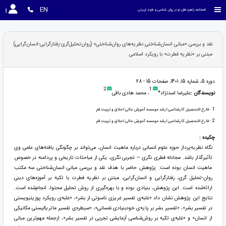
EN
فصلنامه راهبردهای نو در روان شناسی و علوم تربیتی
نقد و بررسی «مبانی انسان‌شناختی نظریه‌های روان‌شناختی» (روان‌تحلیل‌گری-رفتارگرایی-انسان‌‌گرایی)
مبتنی بر «نظریه فطرت» با رویکرد اسلامی
دوره 5، شماره 15، 1401، صفحات 15 - 28
2
1
نویسندگان :
علیرضا اسدنژاد*
، محمد هادی باقی
1
- فارغ التحصیل کارشناسی ارشد موسسه آموزش عالی اخلاق و تربیت قم
2
- فارغ التحصیل کارشناسی ارشد موسسه آموزش عالی اخلاق و تربیت قم
چکیده :
نگاه نظریه‌پرداز حوزه علوم انسانی درباره ماهیت انسان، می‌تواند بر چگونگی یافته‌های علمی وی
تأثیرگذار باشد. مجادله فطری نگری – تجربی نگری، یکی از مباحثات تاریخی و پردامنه در خصوص
ماهیت انسان بوده است. پژوهش حاضر با هدف نقد و بررسی مبانی انسان‌شناختی سه مکتب
روان-تحلیل گری، رفتارگرایی و انسان‌گرایی، مبتنی بر نظریه فطرت با تکیه بر آموزه‌های دینی
ارائه‌شده است. این پژوهش، بنیادی بوده و با بهره‌گیری از روش تحلیل محتوا، انجام‌شده است.
نتایج این پژوهش نشان داد «غلبه‌ی تفسیر غریزی ناسوتی از بشر»، «غلبه‌ی رویکرد پوزیتیویستی
در تفسیر بشر»، «تفسیر بشر بر پایه‌ی خودبنیادی نفسانی»، «سیطره‌ی تفسیر ماتریالیستی مکانیکی
از انسان» و «غلبه‌ی تکیه بر روش‌شناسی آزمایشی تجربی در تفسیر بشر»، ازجمله مهم‌ترین مبانی