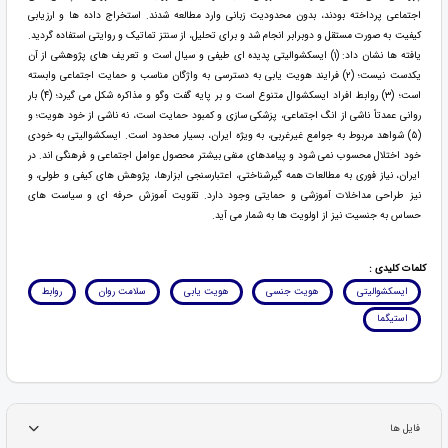
اجتماعی پرداخته بودند، بدون محدودیت زبانی وارد مطالعه شدند. استخراج داده ها و ارزیابی
کیفیت به صورت مستقل و دوبرابر انجام شد و برای تحلیل، از سنتز تماتیک و روایتی استفاده گردید.
یافته ها نشان داد: (۱) ایسکشوالیتی پدیده ای طیفی و سیال است و تعریف های پژوهشی از آن
یکدست نیست؛ (۲) فرایند هویت یابی به دسترسی به واژگان مناسب و حمایت اجتماعی وابسته
است؛ (۳) روابط افراد ایسکشوال متنوع است و بر پایه گفت وگو و مذاکره شکل می گیرد؛ (۴) بار
روانی عمدتاً ناشی از انگ اجتماعی، پزشکی سازی و کمبود حمایت است، نه ناشی از خود هویت؛ و
(۵) شواهد مربوط به جوامع غیرغربی، به ویژه ایران، بسیار محدود است. ایسکشوالیتی به خودی
خود اختلال محسوب نمی شود و پیامدهای منفی بیشتر محصول عوامل اجتماعی و فرهنگی اند. در
ایران، نیاز فوری به مطالعات همه گیرشناختی، اعتبارسنجی ابزارها، پژوهش های کیفی و طولی، و
نیز طراحی مداخلات آموزشی و حمایتی وجود دارد. تقویت آموزش حرفه ای و سیاست های
حساس به جنسیت نیز از اولویت ها به شمار می آید.
کلمات کلیدی :
ایسکشوالیتی
هویت جنسی
هویت یابی
سلامت روان
روابط
استیگما
فایل ها