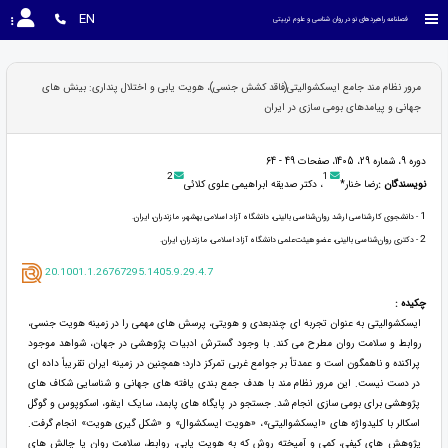
EN
فصلنامه راهبردهای نو در روان شناسی و علوم تربیتی
مرور نظام مند جامع ایسکشوالیتی(فاقد کشش جنسی)، هویت یابی و اختلال پنداری: بینش های
جهانی و پیامدهای بومی سازی در ایران
دوره 9، شماره 29، 1405، صفحات 49 - 64
2
1
نویسندگان :
رضا خنار*
، دکتر صدیقه ابراهیمی علوی کلائی
1
- دانشجوی کارشناسی ارشد روان‌شناسی بالینی، دانشگاه آزاد اسلامی بهشهر، مازندران، ایران.
2
- دکتری روان‌شناسی بالینی، عضو هیئت‌علمی دانشگاه آزاد اسلامی، مازندران، ایران.
20.1001.1.26767295.1405.9.29.4.7
چکیده :
ایسکشوالیتی به عنوان تجربه ای چندبعدی و هویتی، پرسش های مهمی را در زمینه هویت جنسی،
روابط و سلامت روان مطرح می کند. با وجود گسترش ادبیات پژوهشی در جهان، شواهد موجود
پراکنده و ناهمگون است و عمدتاً بر جوامع غربی تمرکز دارد؛ همچنین در زمینه ایران تقریباً داده ای
در دست نیست. این مرور نظام مند با هدف جمع بندی یافته های جهانی و شناسایی شکاف های
پژوهشی برای بومی سازی انجام شد. جستجو در پایگاه های پابمد، سایک اینفو، اسکوپوس و گوگل
اسکالر با کلیدواژه های «ایسکشوالیتی»، «هویت ایسکشوال» و «شکل گیری هویت» انجام گرفت.
پژوهش های کیفی، کمی و آمیخته روش که به هویت یابی، روابط، سلامت روان یا چالش های