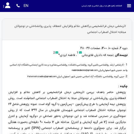
EN
فصلنامه راهبردهای نو در روان شناسی و علوم تربیتی
اثربخشی درمان فراتشخیصی برکاهش علائم وافزایش انعطاف پذیری روانشناختی در نوجوانان
مبتلابه اختلال اضطراب اجتماعی
دوره 4، شماره 10، 1400، صفحات 36 - 48
2
1
نویسندگان :
نجمه اله دادیان فلاورجانی
، فاطمه ایزدی*
1
- کارشناس ارشد روانشناسی بالینی،گروه روانشناسی،دانشکده روانشناسی،مشاوره و مددکاری اجتماعی،دانشگاه ازاد اسلامی
واحد خمینی شهر،اصفهان،ایران nalahdadiannn@gmail.com
2
- مربی گروه روانشناسی، دانشگاه آزاد اسلامی خمینی شهر، اصفهان، ایران Fatemeh.izadi110@gmail.com
چکیده :
پژوهش حاضر باهدف بررسی اثربخشی درمان فراتشخیصی بر کاهش علائم و افزایش
انعطاف‌پذیری روان‌شناختی در نوجوانان مبتلا به اختلال اضطراب اجتماعی انجام‌شده است. روش
پژوهش نیمه آزمایشی با طرح پیش‌آزمون –پس‌آزمون با گروه گواه است. نمونه پژوهش شامل 24
نوجوان مبتلابه اختلال اضطراب اجتماعی شهرستان فلاورجان در سال 1399 است که از روش
نمونه‌گیری در دسترس استفاده شد و این نوجوانان به‌طور تصادفی در دوگروه آزمایش و کنترل
جایگزین شدند (12 نفر گروه آزمایش و کنترل). مداخله طی 12 جلسه 90 دقیقه‌ای به‌صورت هفتگی
برگزار شد. برای جمع‌آوری داده‌ها از پرسشنامه‌ی اضطراب اجتماعی (SPIN) کانور و پرسشنامه