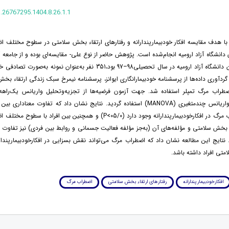
.26767295.1404.8.26.1.1
ا هدف مقایسه افکار خودبیمارپندارانه و رفتارهای ارتقاء بخش سلامتی در سطوح مختلف ا
دانشگاه آزاد ارومیه انجام‌شده است. پژوهش حاضر از نوع علی- مقایسه‌ای بوده و از جامعه 
کلیه دانشجویان دانشگاه آزاد ارومیه در سال تحصیلی98–97 بود،351 نفر به‌عنوان نمونه
 گردآوری داده‌ها از پرسشنامه خودبیمارانگاری ایوانز، پرسشنامه نیمرخ سبک زندگی ارتقاء بخش
تجزیه‌وتحلیل واریانس چندمتغیری (MANOVA) استفاده گردید. نتایج نشان داد که تفاوت معنادا
مختلف اضطراب مرگ در افکارخودبیمارپندارانه وجود دارد (05/0>P) و همچنین بین افراد
ء بخش سلامتی و مؤلفه‌های آن (به‌جز مؤلفه فعالیت جسمانی و روابط بین فردی) نیز تفاوت 
رد (05/0>P). نتایج این مطالعه نشان داد که اضطراب مرگ می‌تواند نقش بسزایی در افکارخودبیمارپندا
متی افراد داشته باشد.
افکارخودبیمارپندارانه
رفتارهای ارتقاء بخش سلامتی
اضطراب مرگ