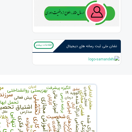
اطلاعات بیشتر
نشان ملی ثبت رسانه های دیجیتال
ادیان
مه
انگیزه پیشرفت
معلمان ابتدایی
عشق
بهزیستی روانشناختی
اختلال خوردن
کووید 19
سرزند
فضای مجازی
آموزش عالی
برنامه درسی
کارکنان
بیش فعالی
اهمال کاری تحصیلی
درمان
حمایت اجتماعی ادراک شده
آموزش مجازی
تحمل ابها
کارکردهای اجرایی
کمال
اشتیاق تحصی
سندرم
مدارس
عقل
احساس تنهایی
شخصیت
خلا
نشخوار فکری
خانواده
خودآگاهی
میگرن
اعت
فناوری
استیگما
اسلامی
دلالت ها