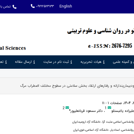
English
09222523133
تماس با 
 و کمیته علمی
هیات تحریریه
ثبت نام در سایت
ارسال مقاله
تعر
ودبیمارپندارانه و رفتارهای ارتقاء بخش سلامتی در سطوح مختلف اضطراب مرگ
2
1
علیزاده یاغبستلو
، دکتر مسعود قربانعلیپور*
انشناسی اسلامی مثبت گرا، دانشگاه آزاد ارومیه،ایران
نشناسی، استادیار، دانشگاه آزاد اسلامی،خوی،ایران