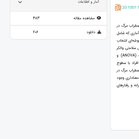
آمار و اطلاعات
20.1001.1
مشاهده مقاله
483
ضطراب مرگ در
دانلود
206
آماری که شامل
 به‌صورت تصادفی خوشه‌ای انتخاب
 سلامتی والکر
و پرسشنامه اضطراب مرگ تمپلر استفاده شد. جهت آزمون فرضیه‌ها از تجزیه‌وتحلیل واریانس یک‌راهه (ANOVA) و
ری بین افراد با سطوح
 با سطوح مختلف اضطراب مرگ در
معناداری وجود
رانه و رفتارهای