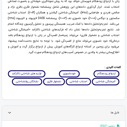
زنان با ازدواج زودهنگام شهرستان خواف بود که به روش نمونه‌گیری خوشه‌ای و به‌صورت تصادفی
انتخاب شدند. ابزار گردآوری داده‌های این پژوهش شامل پرسشنامه نشخوار فکری باقری نژاد و
صالحی فدردی و طباطبایی (۱۳۸۸)، آمیختگی شناختی گیلاندرز و همکاران (۲۰۱۴)، اجتناب شناختی
سکستون و دوگاس (۲۰۰۸)، خود دلسوزی نف (۲۰۰۳)، پرسشنامه DASS لاویبوند و لاویبوند (۱۹۹۵)
می باشد. تجزیه‌وتحلیل داده‌ها با کمک ضریب همبستگی پیرسون و تحلیل رگرسیون چندگانه انجام
شد. نتایج تجزیه‌وتحلیل داده‌ها نشان داد که فرآیندهای شناختی ناکارآمد «آمیختگی شناختی،
اجتناب شناختی و نشخوار فکری» می‌تواند زمینه‌ساز افسردگی در زنان با ازدواج زودهنگام باشد
درحالی‌که خود دلسوزی می‌تواند مانع از افسردگی شود. با توجه به نتایج به‌دست‌آمده پیشنهاد
می‌شود برای زوجین در آستانه ازدواج کارگاه‌های آموزش پیش از ازدواج برگزار گردد و آموزش و
اطلاع‌رسانی بیشتر به والدین در خصوص آسیب‌های ازدواج زودهنگام صورت گیرد.
کلمات کلیدی :
ازدواج زودهنگام
خوددلسوزی
فرایندهای شناختی ناکارآمد
آمیختگی شناختی
اجتناب شناختی
نشخوار فکری
نشانگان روانشناختی
فایل ها
دانلود (PDF)