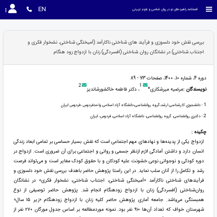
EN
فصلنامه راهبردهای نو در روان شناسی و علوم تربیتی
بررسی نقش خود دلسوزی و فرآیند های شناختی ناکارآمد (آمیختگی شناختی، نشخوار فکری و
اجتناب شناختی) در نشانگان روان شناختی (افسردگی) زنان با ازدواج زود هنگام
دوره 4، شماره 10، 1400، صفحات 73 - 89
2
1
نویسندگان :
مرضیه میرشکاری*
، دکتر فاطمه خاکشورشاندیز
1
- دانشجوی کارشناسی ارشد،گروه روانشناسی،دانشگاه آزاد اسلامی واحدفردوس ،فردوس ایران
2
- دکتری روانشناسی، گروه روانشناسی، دانشگاه آزاد اسلامی، فردوس، ایران.
چکیده :
ازدواج یکی از پدیده‌ها و نهادهای مهم اجتماعی است که نقش بسیار حساسی بر تمامی ابعاد زندگی
انسان دارد و داشتن آمادگی لازم ازنظر جسمی و روانی و اجتماعی برای آن ضروری است. ازدواج در
دوره کودکی و نوجوانی نوعی خشونت علیه کودکان و با حقوق کودک مغایر است و می‌تواند فرصت
رشد و تکامل را از آنان سلب نماید. در این راستا پژوهش حاضر باهدف بررسی نقش خود دلسوزی و
فرآیندهای شناختی ناکارآمد «آمیختگی شناختی، اجتناب شناختی، نشخوار فکری» در نشانگان
روان‌شناختی (افسردگی) زنان با ازدواج زودهنگام انجام شد. پژوهش حاضر توصیفی از نوع
همبستگی می‌باشد. جامعه آماری پژوهش حاضر کلیه زنان با ازدواج زودهنگام «زیر ۱۵ سال»
شهرستان خواف که تعداد آن‌ها ۹۱۰ نفر بود. نمونه موردمطالعه بر اساس جدول مورگان ۲۷۰ نفر از